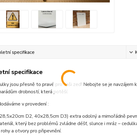
etní specifikace
tní specifikace
lky jsou přesně to pravé pro vaši zeď! Nebojte se je navzájem k
arádům drobností, která potěší.
dodáváme v provedení :
(28,5x20cm D2, 40x28,5cm D3) extra odolný a mimořádně pevný
teriál, který bez problémů zvládne déšť, slunce i mráz – cedul
 rohy a otvory pro připevnění.