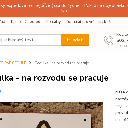
y expedovat co nejdříve ( cca do týdne ). Pokud na objednávku s
Iva
řád
Kamenný obchod
Kontakty
formulář pro vrácení zboží
Nevíte
Hledat
602 
po-pá
VTIPNÉ CEDULE
Cedulka - na rozvodu se pracuje
lka - na rozvodu se pracuje
Naše c
navzáj
svým k
proved
mimořá