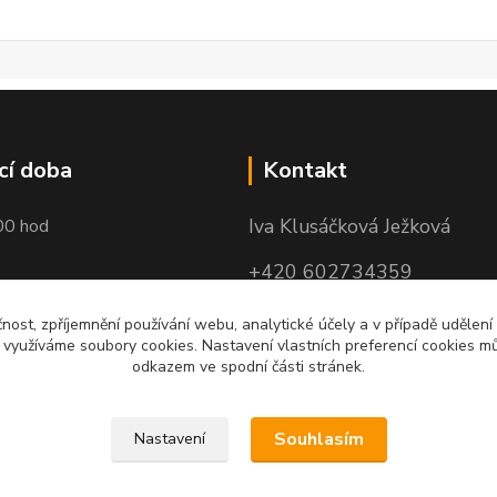
cí doba
Kontakt
Iva Klusáčková Ježková
00 hod
+420 602734359
(po-pá 10.00-17.00hod)
čnost, zpříjemnění používání webu, analytické účely a v případě udělení
y využíváme soubory cookies. Nastavení vlastních preferencí cookies mů
iva@ivadekor.cz
odkazem ve spodní části stránek.
Souhlasím
Nastavení