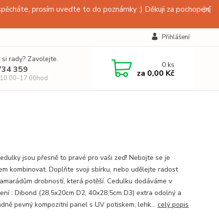
pěcháte, prosím uveďte to do poznámky :) Děkuji za pochopení
Přihlášení
 si rady? Zavolejte.
0
ks
734 359
za
0,00 Kč
 10.00-17.00hod
edulky jsou přesně to pravé pro vaši zeď! Nebojte se je
em kombinovat. Doplňte svoji sbírku, nebo udělejte radost
amarádům drobností, která potěší. Cedulku dodáváme v
ení : Dibond (28,5x20cm D2, 40x28,5cm D3) extra odolný a
dně pevný kompozitní panel s UV potiskem, lehk...
celý popis