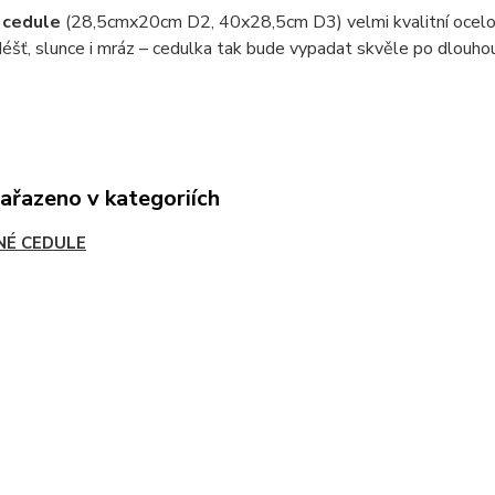
 cedule
(28,5cmx20cm D2, 40x28,5cm D3) velmi kvalitní ocel
éšť, slunce i mráz – cedulka tak bude vypadat skvěle po dlouho
zařazeno v kategoriích
NÉ CEDULE