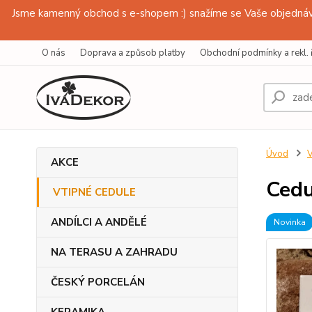
Jsme kamenný obchod s e-shopem :) snažíme se Vaše objednávk
O nás
Doprava a způsob platby
Obchodní podmínky a rekl. 
Úvod
AKCE
Cedu
VTIPNÉ CEDULE
ANDÍLCI A ANDĚLÉ
Novinka
NA TERASU A ZAHRADU
ČESKÝ PORCELÁN