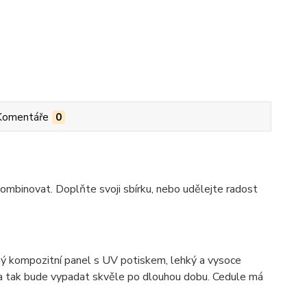
Komentáře
0
ombinovat. Doplňte svoji sbírku, nebo udělejte radost
 kompozitní panel s UV potiskem, lehký a vysoce
ka tak bude vypadat skvěle po dlouhou dobu. C
edule má