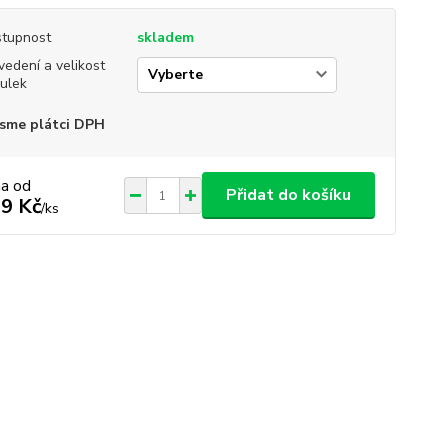
tupnost
skladem
vedení a velikost
ulek
sme plátci DPH
na od
Přidat do košíku
9 Kč
/
ks