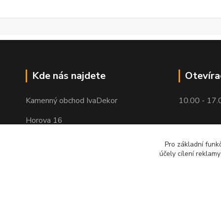
Kde nás najdete
Otevíra
Kamenný obchod IvaDekor
10.00 - 17.
Horova 16
Brno - Žabovřesky
Pro základní funk
účely cílení reklam