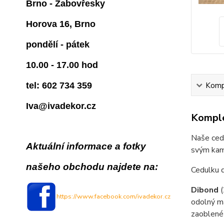
Brno - Žabovřesky
Horova 16, Brno
pondělí - pátek
10.00 - 17.00 hod
tel: 602 734 359
Kompl
Iva@ivadekor.cz
Komple
Naše cedu
Aktuální informace a fotky
svým kam
našeho obchodu najdete na:
Cedulku 
Dibond
https://www.facebook.com/ivadekor.cz
odolný ma
zaoblené