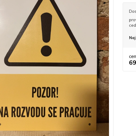
Dos
pro
ced
Nej
ce
69