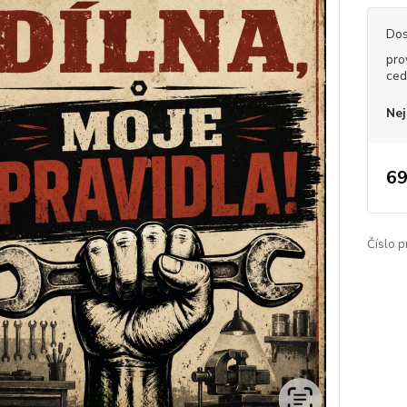
Dos
pro
ced
Nej
69
Číslo p