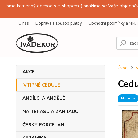
Jsme kamenný obchod s e-shopem :) snažíme se Vaše objednávk
O nás
Doprava a způsob platby
Obchodní podmínky a rekl. 
Úvod
AKCE
Cedu
VTIPNÉ CEDULE
ANDÍLCI A ANDĚLÉ
Novinka
NA TERASU A ZAHRADU
ČESKÝ PORCELÁN