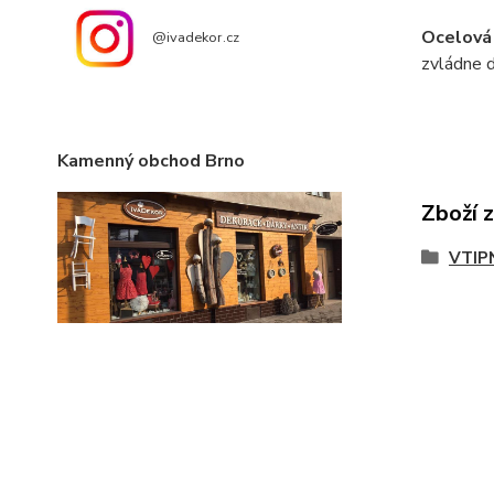
Ocelová
@ivadekor.cz
zvládne d
Kamenný obchod Brno
Zboží 
VTIP