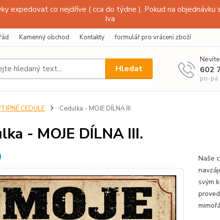
y expedovat co nejdříve ( cca do týdne ). Pokud na objednávku s
Iva
řád
Kamenný obchod
Kontakty
formulář pro vrácení zboží
Nevíte
Hledat
602 
po-pá
VTIPNÉ CEDULE
Cedulka - MOJE DÍLNA III.
lka - MOJE DÍLNA III.
Naše c
navzáj
svým k
proved
mimořá