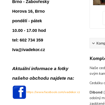
Brno - Žabovřesky
Horova 16, Brno
pondělí - pátek
10.00 - 17.00 hod
tel: 602 734 359
Kompl
Iva@ivadekor.cz
Komple
Naše cedu
Aktuální informace a fotky
svým kam
našeho obchodu najdete na:
Cedulku 
Dibond
https://www.facebook.com/ivadekor.cz
odolný ma
zaoblené