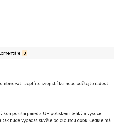
Komentáře
0
ombinovat. Doplňte svoji sbírku, nebo udělejte radost
 kompozitní panel s UV potiskem, lehký a vysoce
ka tak bude vypadat skvěle po dlouhou dobu. C
edule má