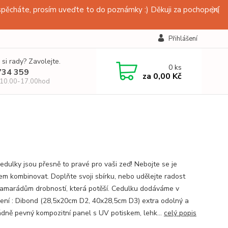
pěcháte, prosím uveďte to do poznámky :) Děkuji za pochopení
Přihlášení
 si rady? Zavolejte.
0
ks
734 359
za
0,00 Kč
 10.00-17.00hod
edulky jsou přesně to pravé pro vaši zeď! Nebojte se je
em kombinovat. Doplňte svoji sbírku, nebo udělejte radost
amarádům drobností, která potěší. Cedulku dodáváme v
ení : Dibond (28,5x20cm D2, 40x28,5cm D3) extra odolný a
dně pevný kompozitní panel s UV potiskem, lehk...
celý popis