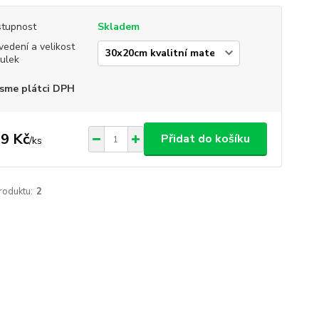
tupnost
Skladem
vedení a velikost
ulek
sme plátci DPH
9 Kč
Přidat do košíku
/
ks
roduktu:
2