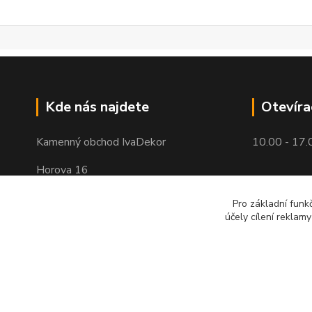
Kde nás najdete
Otevíra
Kamenný obchod IvaDekor
10.00 - 17.
Horova 16
Brno - Žabovřesky
Pro základní funk
účely cílení reklam