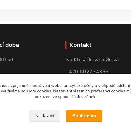
cí doba
Kontakt
Iva Klusáčková Ježková
00 hod
+420 602734359
(po-pá 10.00-17.00hod)
čnost, zpříjemnění používání webu, analytické účely a v případě udělení
y využíváme soubory cookies. Nastavení vlastních preferencí cookies mů
iva@ivadekor.cz
odkazem ve spodní části stránek.
Souhlasím
Nastavení