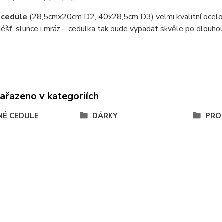
 cedule
(28,5cmx20cm D2, 40x28,5cm D3) velmi kvalitní ocel
éšť, slunce i mráz – cedulka tak bude vypadat skvěle po dlouho
zařazeno v kategoriích
NÉ CEDULE
DÁRKY
PRO