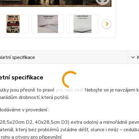
etní specifikace
tní specifikace
lky jsou přesně to pravé pro vaši zeď! Nebojte se je navzájem k
arádům drobností, která potěší.
dodáváme v provedení :
(28,5x20cm D2, 40x28,5cm D3) extra odolný a mimořádně pevný
teriál, který bez problémů zvládne déšť, slunce i mráz – cedul
 rohy a otvory pro připevnění.