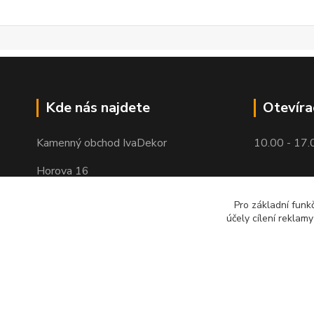
Kde nás najdete
Otevíra
Kamenný obchod IvaDekor
10.00 - 17.
Horova 16
Brno - Žabovřesky
Pro základní funk
účely cílení reklam