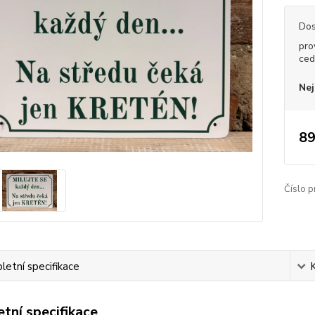
Dos
pro
ced
Nej
89
Číslo p
etní specifikace
tní specifikace