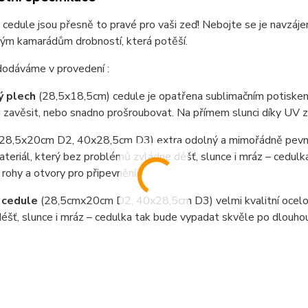
cedule jsou přesně to pravé pro vaši zeď! Nebojte se je navzáje
vým kamarádům drobností, která potěší.
dodáváme v provedení :
ý plech
(28,5x18,5cm) cedule je opatřena sublimačním potiskem
i zavěsit, nebo snadno prošroubovat. Na přímem slunci díky UV 
(28,5x20cm D2, 40x28,5cm D3) extra odolný a mimořádně pevný
teriál, který bez problémů zvládne déšť, slunce i mráz – cedul
 rohy a otvory pro připevnění.
 cedule
(28,5cmx20cm D2, 40x28,5cm D3) velmi kvalitní ocel
éšť, slunce i mráz – cedulka tak bude vypadat skvěle po dlouho