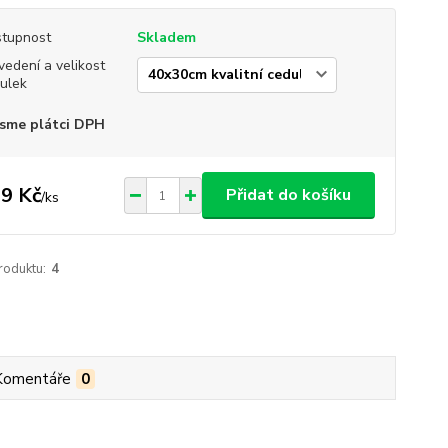
tupnost
Skladem
vedení a velikost
ulek
sme plátci DPH
9 Kč
Přidat do košíku
/
ks
roduktu:
4
Komentáře
0