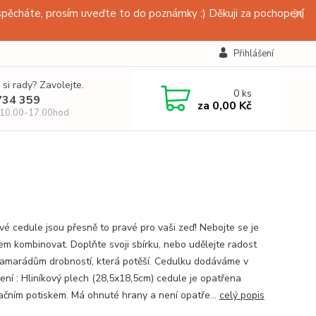
pěcháte, prosím uveďte to do poznámky :) Děkuji za pochopení
Přihlášení
 si rady? Zavolejte.
0
ks
734 359
za
0,00 Kč
 10.00-17.00hod
vé cedule jsou přesně to pravé pro vaši zeď! Nebojte se je
em kombinovat. Doplňte svoji sbírku, nebo udělejte radost
amarádům drobností, která potěší. Cedulku dodáváme v
ení : Hliníkový plech (28,5x18,5cm) cedule je opatřena
ačním potiskem. Má ohnuté hrany a není opatře...
celý popis