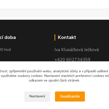
cí doba
Kontakt
Iva Klusáčková Ježková
00 hod
+420 602734359
(po-pá 10.00-17.00hod)
čnost, zpříjemnění používání webu, analytické účely a v případě udělení
y využíváme soubory cookies. Nastavení vlastních preferencí cookies mů
iva@ivadekor.cz
odkazem ve spodní části stránek.
Souhlasím
Nastavení