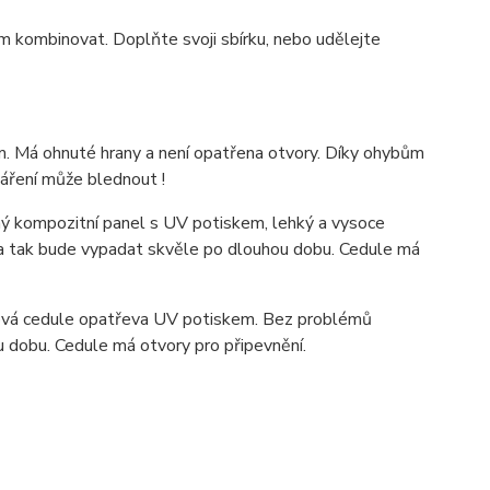
m kombinovat. Doplňte svoji sbírku, nebo udělejte
. Má ohnuté hrany a není opatřena otvory. Díky ohybům
záření může blednout !
 kompozitní panel s UV potiskem, lehký a vysoce
ka tak bude vypadat skvěle po dlouhou dobu. C
edule má
ová cedule opatřeva UV potiskem. Bez problémů
u dobu. Cedule má otvory pro připevnění.