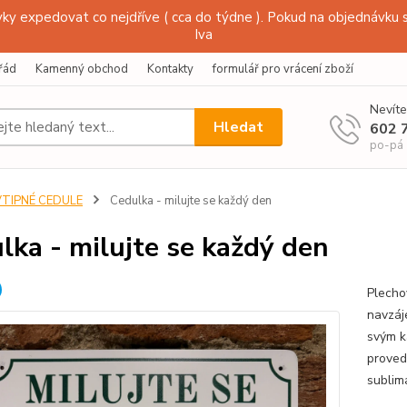
y expedovat co nejdříve ( cca do týdne ). Pokud na objednávku s
Iva
řád
Kamenný obchod
Kontakty
formulář pro vrácení zboží
Nevíte
Hledat
602 
po-pá
VTIPNÉ CEDULE
Cedulka - milujte se každý den
lka - milujte se každý den
Plecho
navzáj
svým k
proved
sublim