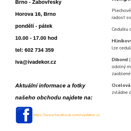
Brno - Žabovřesky
Plechové 
Horova 16, Brno
radost s
pondělí - pátek
Cedulku 
10.00 - 17.00 hod
Hliníkov
lze cedul
tel: 602 734 359
Dibond
Iva@ivadekor.cz
odolný ma
zaoblené
Ocelová
Aktuální informace a fotky
zvládne d
našeho obchodu najdete na:
https://www.facebook.com/ivadekor.cz