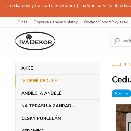
Jsme kamenný obchod s e-shopem :) snažíme se Vaše objednávk
O nás
Doprava a způsob platby
Obchodní podmínky a rekl. 
Úvod
AKCE
Cedu
VTIPNÉ CEDULE
ANDÍLCI A ANDĚLÉ
Novinka
NA TERASU A ZAHRADU
ČESKÝ PORCELÁN