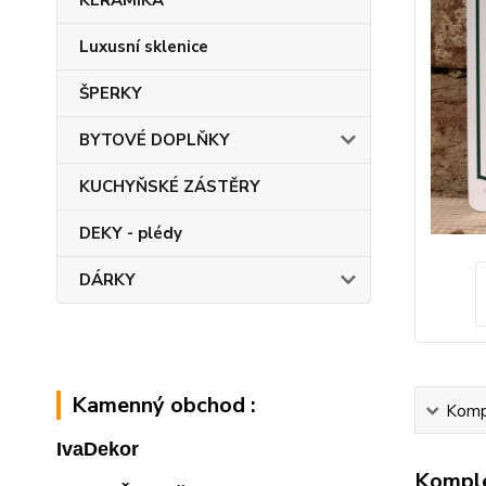
KERAMIKA
Luxusní sklenice
ŠPERKY
BYTOVÉ DOPLŇKY
KUCHYŇSKÉ ZÁSTĚRY
DEKY - plédy
DÁRKY
Kamenný obchod :
Kompl
IvaDekor
Komple