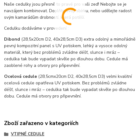
Naše cedulky jsou přesně to pravé pro vaši zeď! Nebojte se je
navzájem kombinovat. Doplňte svoji sbírku, nebo udělejte radost
svým kamarádům drobností, která potěší.
Cedulku dodáváme v provedení :
Dibond
(28,5x20cm D2, 40x28,5cm D3) extra odolný a mimořádně
pevný kompozitní panel s UV potiskem, lehký a vysoce odolný
materiál, který bez problémů zvládne déšť, slunce i mráz –
cedulka tak bude vypadat skvěle po dlouhou dobu. C
edule má
zaoblené rohy a otvory pro připevnění.
Ocelová cedule
(28,5cmx20cm D2, 40x28,5cm D3) velmi kvalitní
ocelová cedule opatřeva UV potiskem. Bez problémů zvládne
déšť, slunce i mráz – cedulka tak bude vypadat skvěle po dlouhou
dobu. Cedule má otvory pro připevnění.
Zboží zařazeno v kategoriích
VTIPNÉ CEDULE