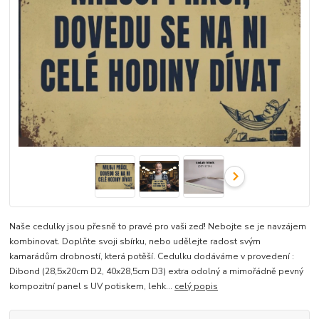
Naše cedulky jsou přesně to pravé pro vaši zeď! Nebojte se je navzájem
kombinovat. Doplňte svoji sbírku, nebo udělejte radost svým
kamarádům drobností, která potěší. Cedulku dodáváme v provedení :
Dibond (28,5x20cm D2, 40x28,5cm D3) extra odolný a mimořádně pevný
kompozitní panel s UV potiskem, lehk...
celý popis