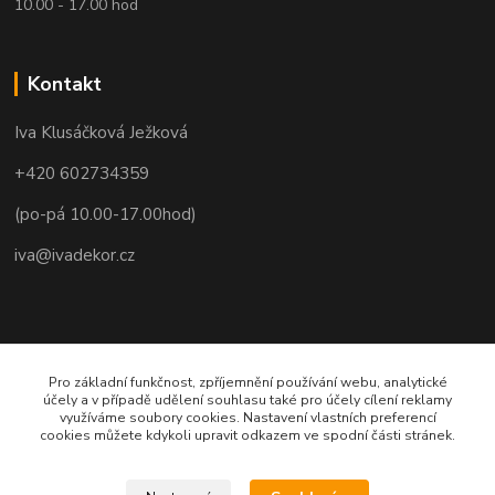
10.00 - 17.00 hod
Kontakt
Iva Klusáčková Ježková
+420 602734359
(po-pá 10.00-17.00hod)
iva@ivadekor.cz
Pro základní funkčnost, zpříjemnění používání webu, analytické
účely a v případě udělení souhlasu také pro účely cílení reklamy
využíváme soubory cookies. Nastavení vlastních preferencí
cookies můžete kdykoli upravit odkazem ve spodní části stránek.