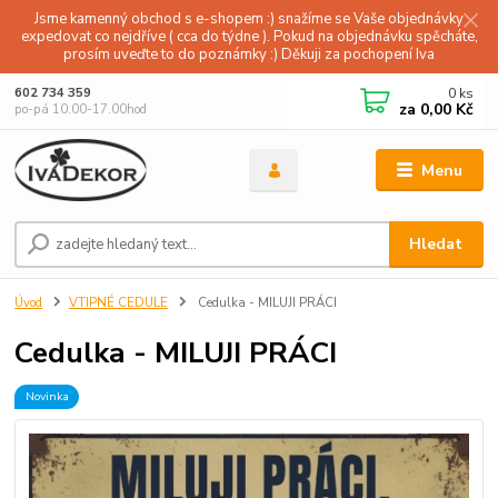
Jsme kamenný obchod s e-shopem :) snažíme se Vaše objednávky
expedovat co nejdříve ( cca do týdne ). Pokud na objednávku spěcháte,
prosím uveďte to do poznámky :) Děkuji za pochopení Iva
0
ks
602 734 359
za
0,00 Kč
po-pá 10.00-17.00hod
Menu
Hledat
Úvod
VTIPNÉ CEDULE
Cedulka - MILUJI PRÁCI
Cedulka - MILUJI PRÁCI
Novinka