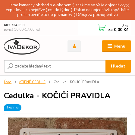
Jsme kamenný obchod s e-shopem :) snažíme se Vaše objednávky
expedovat co nejdříve ( cca do týdne ). Pokud na objednávku spěcháte,
prosím uveďte to do poznámky :) Děkuji za pochopení Iva
0
ks
602 734 359
za
0,00 Kč
po-pá 10.00-17.00hod
Menu
Hledat
Úvod
VTIPNÉ CEDULE
Cedulka - KOČIČÍ PRAVIDLA
Cedulka - KOČIČÍ PRAVIDLA
Novinka