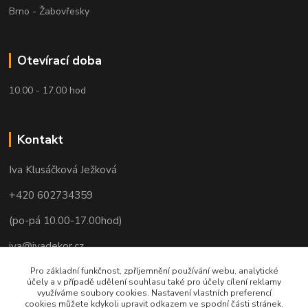
Brno - Žabovřesky
Otevírací doba
10.00 - 17.00 hod
Kontakt
Iva Klusáčková Ježková
+420 602734359
(po-pá 10.00-17.00hod)
iva@ivadekor.cz
Pro základní funkčnost, zpříjemnění používání webu, analytické
účely a v případě udělení souhlasu také pro účely cílení reklamy
využíváme soubory cookies. Nastavení vlastních preferencí
cookies můžete kdykoli upravit odkazem ve spodní části stránek.