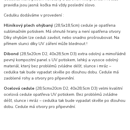
pravidla jsou jasná: kočka má vždy poslední slovo.
Cedulku dodáváme v provedení :
Hliníkový plech ohýbaný
(28,5x18,5cm) cedule je opatřena
sublimačním potiskem. Má ohnuté hrany a není opatřena otvory.
Díky ohybům lze ceduli zavěsit, nebo snadno prošroubovat. Na
přímem slunci díky UV záření může blednout !
Dibond
(28,5x20cm D2, 40x28,5cm D3) extra odolný a mimořádně
pevný kompozitní panel s UV potiskem, lehký a vysoce odolný
materiál, který bez problémů zvládne déšť, slunce i mráz –
cedulka tak bude vypadat skvěle po dlouhou dobu. C
edule má
zaoblené rohy a otvory pro připevnění.
Ocelová cedule
(28,5cmx20cm D2, 40x28,5cm D3) velmi kvalitní
ocelová cedule opatřeva UV potiskem. Bez problémů zvládne
déšť, slunce i mráz – cedulka tak bude vypadat skvěle po dlouhou
dobu. Cedule má otvory pro připevnění.