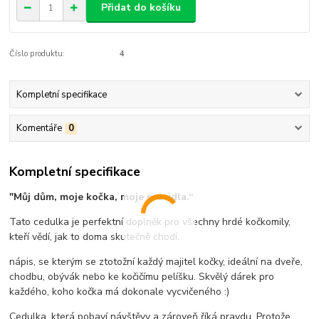
Přidat do košíku
Číslo produktu:
4
Kompletní specifikace
Komentáře
0
Kompletní specifikace
"Můj dům, moje kočka, moje pravidla.“
Tato cedulka je perfektní doplněk pro všechny hrdé kočkomily,
kteří vědí, jak to doma skutečně chodí.
nápis, se kterým se ztotožní každý majitel kočky, ideální na dveře,
chodbu, obývák nebo ke kočičímu pelíšku. Skvělý dárek pro
každého, koho kočka má dokonale vycvičeného :)
Cedulka, která pobaví návštěvy a zároveň říká pravdu. Protože