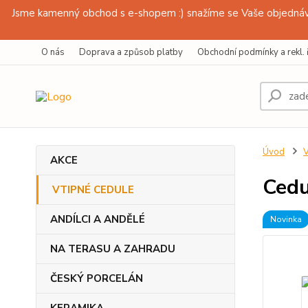
Jsme kamenný obchod s e-shopem :) snažíme se Vaše objednávk
O nás
Doprava a způsob platby
Obchodní podmínky a rekl. 
Úvod
AKCE
Cedu
VTIPNÉ CEDULE
ANDÍLCI A ANDĚLÉ
Novinka
NA TERASU A ZAHRADU
ČESKÝ PORCELÁN