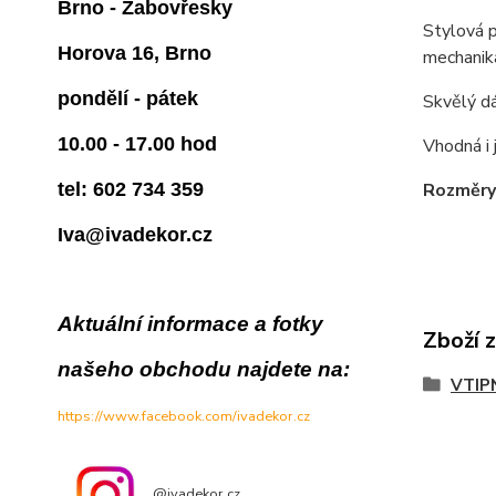
Brno - Žabovřesky
Stylová p
Horova 16, Brno
mechanika
pondělí - pátek
Skvělý dá
10.00 - 17.00 hod
Vhodná i 
tel: 602 734 359
Rozměry
Iva@ivadekor.cz
Aktuální informace a fotky
Zboží 
našeho obchodu najdete na:
VTIP
https://www.facebook.com/ivadekor.cz
@ivadekor.cz