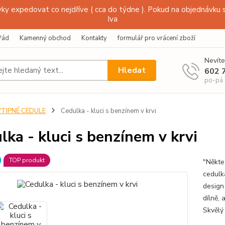
y expedovat co nejdříve ( cca do týdne ). Pokud na objednávku s
Iva
řád
Kamenný obchod
Kontakty
formulář pro vrácení zboží
Nevíte
Hledat
602 
po-pá
VTIPNÉ CEDULE
Cedulka - kluci s benzínem v krvi
lka - kluci s benzínem v krvi
TOP produkt
"Někteř
cedulk
design
dílně,
Skvělý