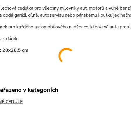
lechová cedulka pro všechny milovníky aut, motorů a vůně benzín
 dodá garáži, dílně, autoservisu nebo pánskému koutku jedinečn
rek pro každého automobilového nadšence, který má auta prostě
jak dárek
: 20x28,5 cm
zařazeno v kategoriích
NÉ CEDULE