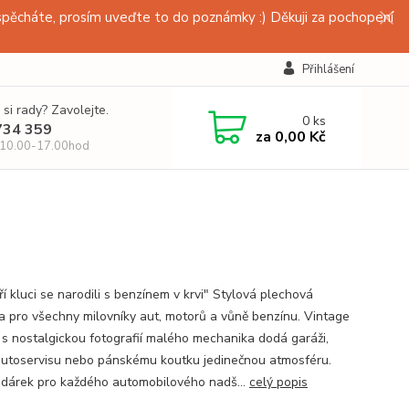
pěcháte, prosím uveďte to do poznámky :) Děkuji za pochopení
Přihlášení
 si rady? Zavolejte.
0
ks
734 359
za
0,00 Kč
 10.00-17.00hod
í kluci se narodili s benzínem v krvi" Stylová plechová
a pro všechny milovníky aut, motorů a vůně benzínu. Vintage
 s nostalgickou fotografií malého mechanika dodá garáži,
 autoservisu nebo pánskému koutku jedinečnou atmosféru.
 dárek pro každého automobilového nadš...
celý popis