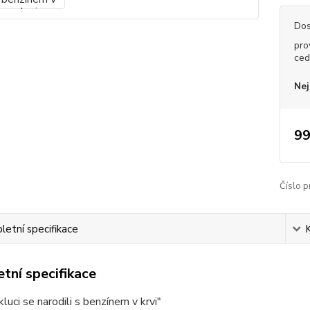
Dos
pro
ced
Nej
99
Číslo p
etní specifikace
tní specifikace
kluci se narodili s benzínem v krvi"