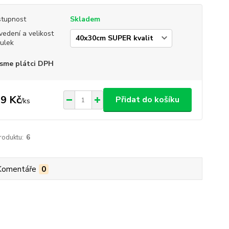
tupnost
Skladem
vedení a velikost
ulek
sme plátci DPH
9 Kč
Přidat do košíku
/
ks
roduktu:
6
Komentáře
0