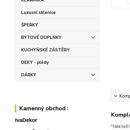
KERAMIKA
Luxusní sklenice
ŠPERKY
BYTOVÉ DOPLŇKY
KUCHYŇSKÉ ZÁSTĚRY
DEKY - plédy
DÁRKY
Kompl
Kamenný obchod :
Komple
IvaDekor
"Někteří 