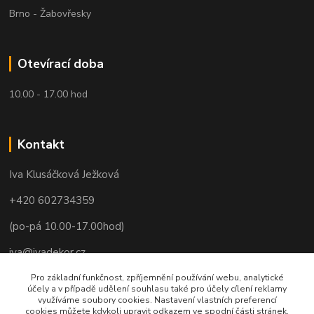
Brno - Žabovřesky
Otevírací doba
10.00 - 17.00 hod
Kontakt
Iva Klusáčková Ježková
+420 602734359
(po-pá 10.00-17.00hod)
iva@ivadekor.cz
Pro základní funkčnost, zpříjemnění používání webu, analytické
účely a v případě udělení souhlasu také pro účely cílení reklamy
využíváme soubory cookies. Nastavení vlastních preferencí
cookies můžete kdykoli upravit odkazem ve spodní části stránek.