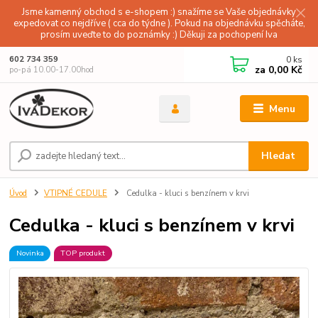
Jsme kamenný obchod s e-shopem :) snažíme se Vaše objednávky
expedovat co nejdříve ( cca do týdne ). Pokud na objednávku spěcháte,
prosím uveďte to do poznámky :) Děkuji za pochopení Iva
0
ks
602 734 359
za
0,00 Kč
po-pá 10.00-17.00hod
Menu
Hledat
Úvod
VTIPNÉ CEDULE
Cedulka - kluci s benzínem v krvi
Cedulka - kluci s benzínem v krvi
Novinka
TOP produkt