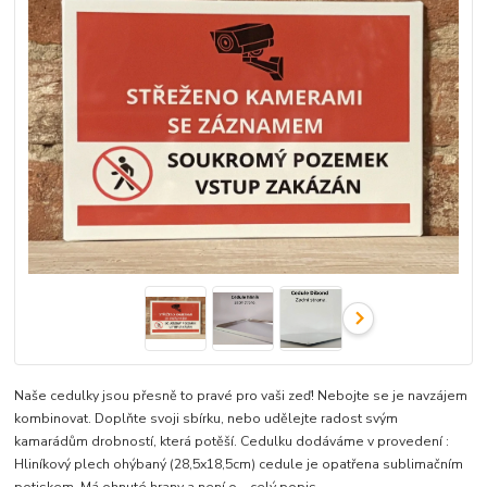
Naše cedulky jsou přesně to pravé pro vaši zeď! Nebojte se je navzájem
kombinovat. Doplňte svoji sbírku, nebo udělejte radost svým
kamarádům drobností, která potěší. Cedulku dodáváme v provedení :
Hliníkový plech ohýbaný (28,5x18,5cm) cedule je opatřena sublimačním
potiskem. Má ohnuté hrany a není o...
celý popis