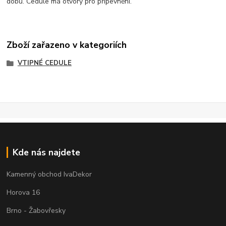
dobu. Cedule má otvory pro připevnění.
Zboží zařazeno v kategoriích
VTIPNÉ CEDULE
Kde nás najdete
Kamenný obchod IvaDekor
Horova 16
Brno - Žabovřesky