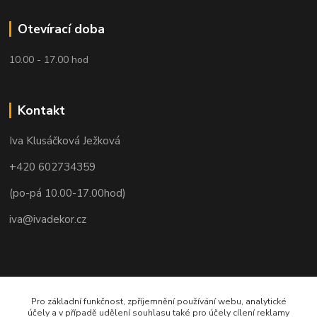
Otevírací doba
10.00 - 17.00 hod
Kontakt
Iva Klusáčková Ježková
+420 602734359
(po-pá 10.00-17.00hod)
iva@ivadekor.cz
Pro základní funkčnost, zpříjemnění používání webu, analytické
účely a v případě udělení souhlasu také pro účely cílení reklamy