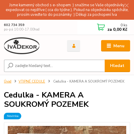
Jsme kamenný obchod s e-shopem :) snažíme se Vaše objednávky
expedovat co nejdříve ( cca do týdne ). Pokud na objednávku spěcháte,
prosím uveďte to do poznámky :) Děkuji za pochopení Iva
0
ks
602 734 359
za
0,00 Kč
po-pá 10.00-17.00hod
Menu
Hledat
Úvod
VTIPNÉ CEDULE
Cedulka - KAMERA A SOUKROMÝ POZEMEK
Cedulka - KAMERA A
SOUKROMÝ POZEMEK
Novinka