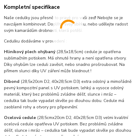
Kompletní specifikace
Naše cedulky jsou přesně to pravé pro vaši zeď! Nebojte se je
navzájem kombinovat. Doplňte svoji sbírku, nebo udělejte radost
svým kamarádům drobností, která potěší.
Cedulku dodáváme v provedení :
Hliníkový plech ohýbaný
(28,5x18,5cm) cedule je opatřena
sublimačním potiskem. Má ohnuté hrany a není opatřena otvory.
Díky ohybům lze ceduli zavěsit, nebo snadno prošroubovat. Na
přímem slunci díky UV záření může blednout !
Dibond
(28,5x20cm D2, 40x28,5cm D3) extra odolný a mimořádně
pevný kompozitní panel s UV potiskem, lehký a vysoce odolný
materiál, který bez problémů zvládne déšť, slunce i mráz –
cedulka tak bude vypadat skvěle po dlouhou dobu. C
edule má
zaoblené rohy a otvory pro připevnění.
Ocelová cedule
(28,5cmx20cm D2, 40x28,5cm D3) velmi kvalitní
ocelová cedule opatřeva UV potiskem. Bez problémů zvládne
déšť, slunce i mráz – cedulka tak bude vypadat skvěle po dlouhou