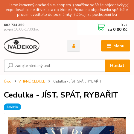
Jsme kamenný obchod s e-shopem :) snažíme se Vaše objednávky
expedovat co nejdříve ( cca do týdne ). Pokud na objednávku spěcháte,
prosím uveďte to do poznámky :) Děkuji za pochopení Iva
0
ks
602 734 359
za
0,00 Kč
po-pá 10.00-17.00hod
Menu
Hledat
Úvod
VTIPNÉ CEDULE
Cedulka - JÍST, SPÁT, RYBAŘIT
Cedulka - JÍST, SPÁT, RYBAŘIT
Novinka