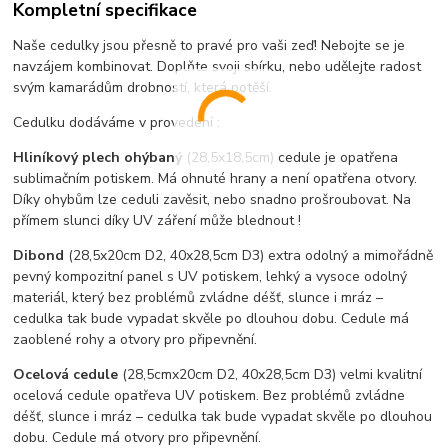
Kompletní specifikace
Naše cedulky jsou přesně to pravé pro vaši zeď! Nebojte se je
navzájem kombinovat. Doplňte svoji sbírku, nebo udělejte radost
svým kamarádům drobností, která potěší.
Cedulku dodáváme v provedení :
Hliníkový plech ohýbaný
(28,5x18,5cm) cedule je opatřena
sublimačním potiskem. Má ohnuté hrany a není opatřena otvory.
Díky ohybům lze ceduli zavěsit, nebo snadno prošroubovat. Na
přímem slunci díky UV záření může blednout !
Dibond
(28,5x20cm D2, 40x28,5cm D3) extra odolný a mimořádně
pevný kompozitní panel s UV potiskem, lehký a vysoce odolný
materiál, který bez problémů zvládne déšť, slunce i mráz –
cedulka tak bude vypadat skvěle po dlouhou dobu. C
edule má
zaoblené rohy a otvory pro připevnění.
Ocelová cedule
(28,5cmx20cm D2, 40x28,5cm D3) velmi kvalitní
ocelová cedule opatřeva UV potiskem. Bez problémů zvládne
déšť, slunce i mráz – cedulka tak bude vypadat skvěle po dlouhou
dobu. Cedule má otvory pro připevnění.