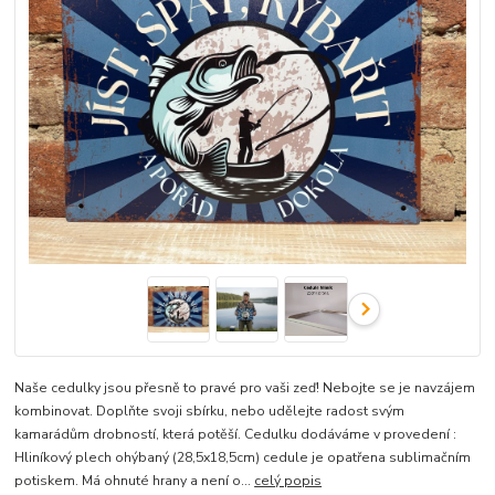
Naše cedulky jsou přesně to pravé pro vaši zeď! Nebojte se je navzájem
kombinovat. Doplňte svoji sbírku, nebo udělejte radost svým
kamarádům drobností, která potěší. Cedulku dodáváme v provedení :
Hliníkový plech ohýbaný (28,5x18,5cm) cedule je opatřena sublimačním
potiskem. Má ohnuté hrany a není o...
celý popis