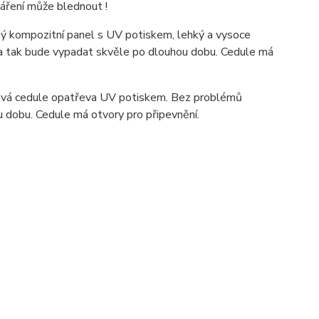
záření může blednout !
 kompozitní panel s UV potiskem, lehký a vysoce
ka tak bude vypadat skvěle po dlouhou dobu. C
edule má
ová cedule opatřeva UV potiskem. Bez problémů
u dobu. Cedule má otvory pro připevnění.