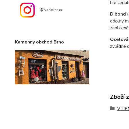
lze cedul
@ivadekor.cz
Dibond
odolný ma
zaoblené
Ocelová
Kamenný obchod Brno
zvládne d
Zboží 
VTIP