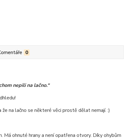
Komentáře
0
chom nepili na lačno.“
adhledu!
a že na lačno se některé věci prostě dělat nemají. :)
. Má ohnuté hrany a není opatřena otvory. Díky ohybům