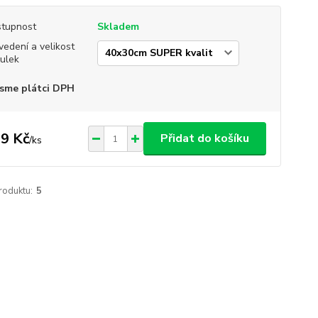
tupnost
Skladem
vedení a velikost
ulek
sme plátci DPH
9 Kč
Přidat do košíku
/
ks
roduktu:
5