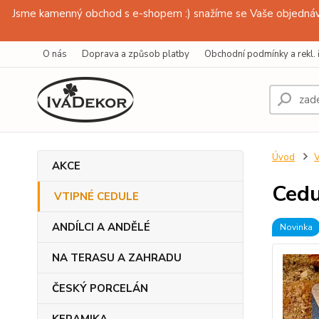
Jsme kamenný obchod s e-shopem :) snažíme se Vaše objednávk
O nás
Doprava a způsob platby
Obchodní podmínky a rekl. 
Úvod
AKCE
Cedu
VTIPNÉ CEDULE
ANDÍLCI A ANDĚLÉ
Novinka
NA TERASU A ZAHRADU
ČESKÝ PORCELÁN