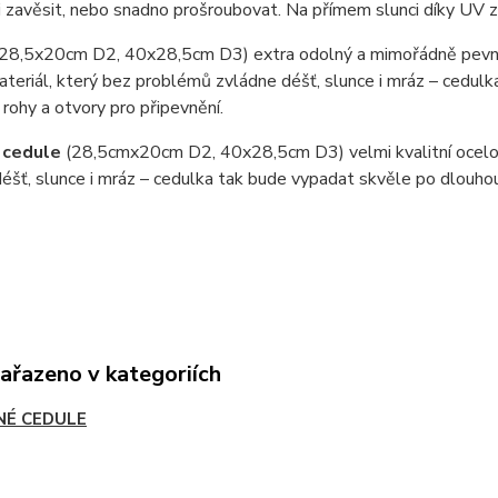
i zavěsit, nebo snadno prošroubovat. Na přímem slunci díky UV 
(28,5x20cm D2, 40x28,5cm D3) extra odolný a mimořádně pevný
teriál, který bez problémů zvládne déšť, slunce i mráz – cedul
 rohy a otvory pro připevnění.
 cedule
(28,5cmx20cm D2, 40x28,5cm D3) velmi kvalitní ocel
éšť, slunce i mráz – cedulka tak bude vypadat skvěle po dlouho
zařazeno v kategoriích
NÉ CEDULE