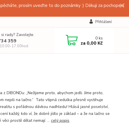
pěcháte, prosím uveďte to do poznámky :) Děkuji za pochopení
Přihlášení
 si rady? Zavolejte.
0
ks
734 359
za
0,00 Kč
 10.00-17.00hod
a z DIBONDu: „Nežijeme proto, abychom jedli. Jíme proto,
m nepili na lačno.“ Tato vtipná cedulka přesně vystihuje
í realitu s pořádnou dávkou nadhledu! Hlásá jasné poselství,
cení každý, kdo ví, že dobré jídlo je základ – a že na lačno se
 věci prostě dělat nemají. ...
celý popis