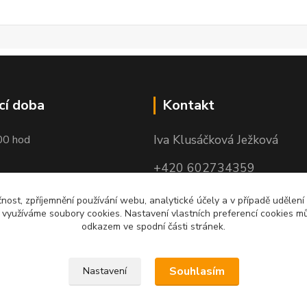
cí doba
Kontakt
Iva Klusáčková Ježková
00 hod
+420 602734359
(po-pá 10.00-17.00hod)
čnost, zpříjemnění používání webu, analytické účely a v případě udělení
y využíváme soubory cookies. Nastavení vlastních preferencí cookies mů
iva@ivadekor.cz
odkazem ve spodní části stránek.
Souhlasím
Nastavení