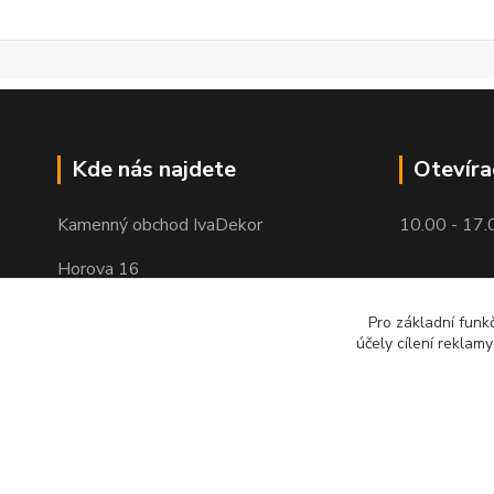
Kde nás najdete
Otevíra
Kamenný obchod IvaDekor
10.00 - 17.
Horova 16
Brno - Žabovřesky
Pro základní funk
účely cílení reklam