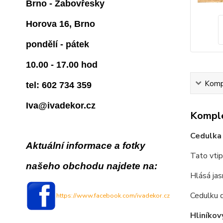
Brno - Žabovřesky
Horova 16, Brno
pondělí - pátek
10.00 - 17.00 hod
Kompl
tel: 602 734 359
Iva@ivadekor.cz
Komple
Cedulka
Aktuální informace a fotky
Tato vtip
našeho obchodu najdete na:
Hlásá jas
Cedulku 
https://www.facebook.com/ivadekor.cz
Hliníkov