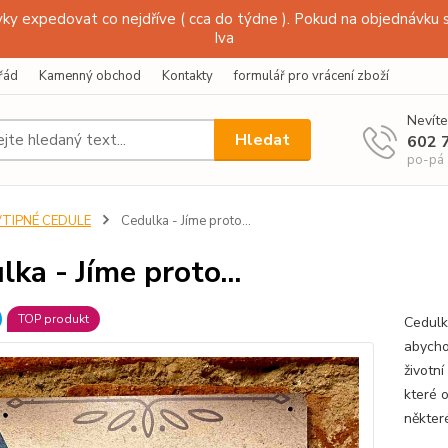
y expedovat co nejdříve ( cca do týdne ). Pokud na objednávku s
Iva
řád
Kamenný obchod
Kontakty
formulář pro vrácení zboží
Nevíte
Hledat
602 
po-pá
VTIPNÉ CEDULE
Cedulka - Jíme proto...
lka - Jíme proto...
TOP produkt
Cedulk
abycho
životn
které o
některé