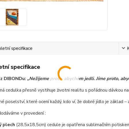
etní specifikace
tní specifikace
 z DIBONDu:
„Nežijeme proto, abychom jedli. Jíme proto, aby
ná cedulka přesně vystihuje životní realitu s pořádnou dávkou n
né poselství, které ocení každý, kdo ví, že dobré jídlo je základ – 
dodáváme v provedení :
ý plech
(28,5x18,5cm) cedule je opatřena sublimačním potiskem