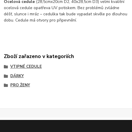
Ocelová cedule
(28,5cmx20cm D2, 40x28,5cm D3) velmi kvalitní
ocelová cedule opatřeva UV potiskem. Bez problémů zvládne
déšť, slunce i mráz – cedulka tak bude vypadat skvěle po dlouhou
dobu. Cedule má otvory pro připevnění.
Zboží zařazeno v kategoriích
VTIPNÉ CEDULE
DÁRKY
PRO ŽENY