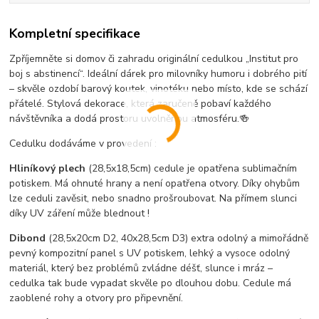
Kompletní specifikace
Zpříjemněte si domov či zahradu originální cedulkou „Institut pro
boj s abstinencí“. Ideální dárek pro milovníky humoru i dobrého pití
– skvěle ozdobí barový koutek, vinotéku nebo místo, kde se schází
přátelé. Stylová dekorace, která zaručeně pobaví každého
návštěvníka a dodá prostoru uvolněnou atmosféru.🍻
Cedulku dodáváme v provedení :
Hliníkový plech
(28,5x18,5cm) cedule je opatřena sublimačním
potiskem. Má ohnuté hrany a není opatřena otvory. Díky ohybům
lze ceduli zavěsit, nebo snadno prošroubovat. Na přímem slunci
díky UV záření může blednout !
Dibond
(28,5x20cm D2, 40x28,5cm D3) extra odolný a mimořádně
pevný kompozitní panel s UV potiskem, lehký a vysoce odolný
materiál, který bez problémů zvládne déšť, slunce i mráz –
cedulka tak bude vypadat skvěle po dlouhou dobu. C
edule má
zaoblené rohy a otvory pro připevnění.