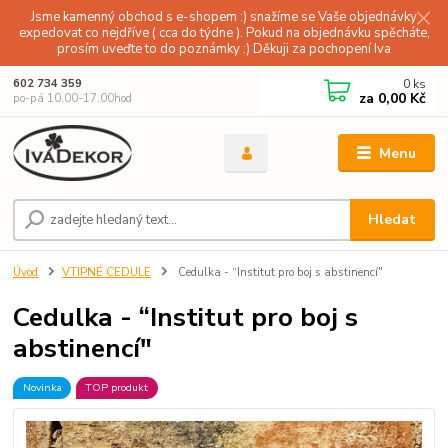
Jsme kamenný obchod s e-shopem :) snažíme se Vaše objednávky
expedovat co nejdříve ( cca do týdne ). Pokud na objednávku spěcháte,
prosím uveďte to do poznámky :) Děkuji za pochopení Iva
0
ks
602 734 359
za
0,00 Kč
po-pá 10.00-17.00hod
Menu
Hledat
Úvod
VTIPNÉ CEDULE
Cedulka - “Institut pro boj s abstinencí"
Cedulka - “Institut pro boj s
abstinencí"
Novinka
TOP produkt