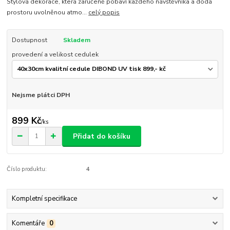
Stylová dekorace, která zaručeně pobaví každého návštěvníka a dodá
prostoru uvolněnou atmo...
celý popis
Dostupnost
Skladem
provedení a velikost cedulek
Nejsme plátci DPH
899 Kč
/
ks
Přidat do košíku
Číslo produktu:
4
Kompletní specifikace
Komentáře
0