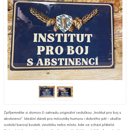
Zpříjemněte si domov či zahradu originální cedulkou „Institut pro boj s
abstinencí“. Ideální dárek pro milovníky humoru i dobrého pití – skvěle
ozdobí barový koutek, vinotéku nebo místo, kde se schází přátelé.