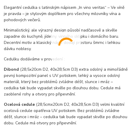
Elegantní cedulka s latinským nápisem
„In vino veritas“
–
Ve víně
je pravda
– je stylovým doplňkem pro všechny milovníky vína a
pohodových večerů.
Minimalistický, ale výrazný design působí nadčasově a skvěle
zapadne do kuchyně, jídelny, vinného sklípku i domácího baru.
Decentní motiv a klasický nápis dodají prostoru šmrnc i lehkou
dávku noblesy.
Cedulku dodáváme v provedení :
Dibond
(28,5x20cm D2, 40x28,5cm D3) extra odolný a mimořádně
pevný kompozitní panel s UV potiskem, lehký a vysoce odolný
materiál, který bez problémů zvládne déšť, slunce i mráz –
cedulka tak bude vypadat skvěle po dlouhou dobu. C
edule má
zaoblené rohy a otvory pro připevnění.
Ocelová cedule
(28,5cmx20cm D2, 40x28,5cm D3) velmi kvalitní
ocelová cedule opatřeva UV potiskem. Bez problémů zvládne
déšť, slunce i mráz – cedulka tak bude vypadat skvěle po dlouhou
dobu. Cedule má otvory pro připevnění.