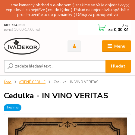
Jsme kamenný obchod s e-shopem :) snažíme se Vaše objednávky
expedovat co nejdříve ( cca do týdne ). Pokud na objednávku spěcháte,
prosím uveďte to do poznámky :) Děkuji za pochopení Iva
0
ks
602 734 359
za
0,00 Kč
po-pá 10.00-17.00hod
Menu
Hledat
Úvod
VTIPNÉ CEDULE
Cedulka - IN VINO VERITAS
Cedulka - IN VINO VERITAS
Novinka