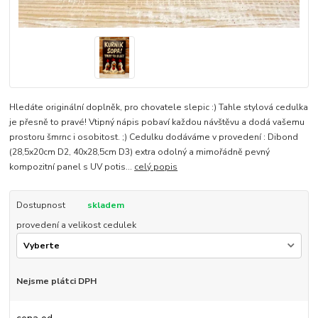
Hledáte originální doplněk, pro chovatele slepic :) Tahle stylová cedulka
je přesně to pravé! Vtipný nápis pobaví každou návštěvu a dodá vašemu
prostoru šmrnc i osobitost. ;) Cedulku dodáváme v provedení : Dibond
(28,5x20cm D2, 40x28,5cm D3) extra odolný a mimořádně pevný
kompozitní panel s UV potis...
celý popis
Dostupnost
skladem
provedení a velikost cedulek
Nejsme plátci DPH