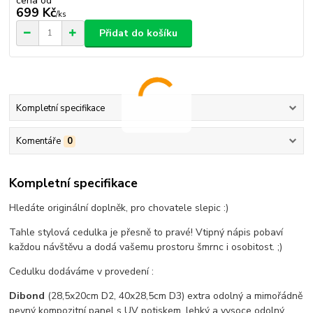
cena od
699 Kč
/
ks
Přidat do košíku
Kompletní specifikace
Komentáře
0
Kompletní specifikace
Hledáte originální doplněk, pro chovatele slepic :)
Tahle stylová cedulka je přesně to pravé! Vtipný nápis pobaví
každou návštěvu a dodá vašemu prostoru šmrnc i osobitost. ;)
Cedulku dodáváme v provedení :
Dibond
(28,5x20cm D2, 40x28,5cm D3) extra odolný a mimořádně
pevný kompozitní panel s UV potiskem, lehký a vysoce odolný