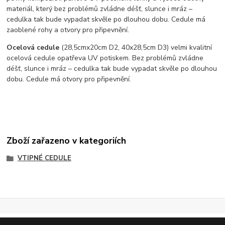
materiál, který bez problémů zvládne déšť, slunce i mráz –
cedulka tak bude vypadat skvěle po dlouhou dobu. C
edule má
zaoblené rohy a otvory pro připevnění.
Ocelová cedule
(28,5cmx20cm D2, 40x28,5cm D3) velmi kvalitní
ocelová cedule opatřeva UV potiskem. Bez problémů zvládne
déšť, slunce i mráz – cedulka tak bude vypadat skvěle po dlouhou
dobu. Cedule má otvory pro připevnění.
Zboží zařazeno v kategoriích
VTIPNÉ CEDULE