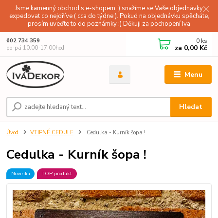
Jsme kamenný obchod s e-shopem :) snažíme se Vaše objednávky
expedovat co nejdříve ( cca do týdne ). Pokud na objednávku spěcháte,
prosím uveďte to do poznámky :) Děkuji za pochopení Iva
0
ks
602 734 359
za
0,00 Kč
po-pá 10.00-17.00hod
Menu
Hledat
Úvod
VTIPNÉ CEDULE
Cedulka - Kurník šopa !
Cedulka - Kurník šopa !
Novinka
TOP produkt