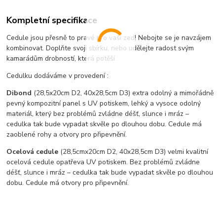
Kompletní specifikace
Cedule jsou přesně to pravé pro vaši zeď! Nebojte se je navzájem
kombinovat. Doplňte svoji sbírku, nebo udělejte radost svým
kamarádům drobností, která potěší.
Cedulku dodáváme v provedení :
Dibond
(28,5x20cm D2, 40x28,5cm D3) extra odolný a mimořádně
pevný kompozitní panel s UV potiskem, lehký a vysoce odolný
materiál, který bez problémů zvládne déšť, slunce i mráz –
cedulka tak bude vypadat skvěle po dlouhou dobu. C
edule má
zaoblené rohy a otvory pro připevnění.
Ocelová cedule
(28,5cmx20cm D2, 40x28,5cm D3) velmi kvalitní
ocelová cedule opatřeva UV potiskem. Bez problémů zvládne
déšť, slunce i mráz – cedulka tak bude vypadat skvěle po dlouhou
dobu. Cedule má otvory pro připevnění.