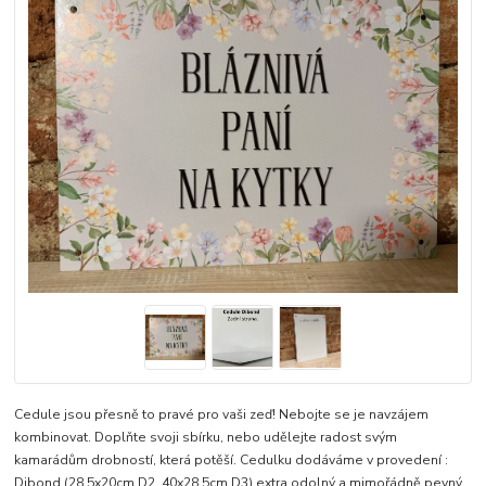
Cedule jsou přesně to pravé pro vaši zeď! Nebojte se je navzájem
kombinovat. Doplňte svoji sbírku, nebo udělejte radost svým
kamarádům drobností, která potěší. Cedulku dodáváme v provedení :
Dibond (28,5x20cm D2, 40x28,5cm D3) extra odolný a mimořádně pevný