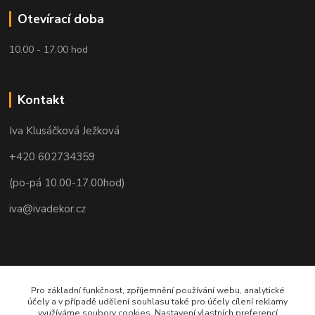
Otevírací doba
10.00 - 17.00 hod
Kontakt
Iva Klusáčková Ježková
+420 602734359
(po-pá 10.00-17.00hod)
iva@ivadekor.cz
Pro základní funkčnost, zpříjemnění používání webu, analytické
účely a v případě udělení souhlasu také pro účely cílení reklamy
využíváme soubory cookies. Nastavení vlastních preferencí