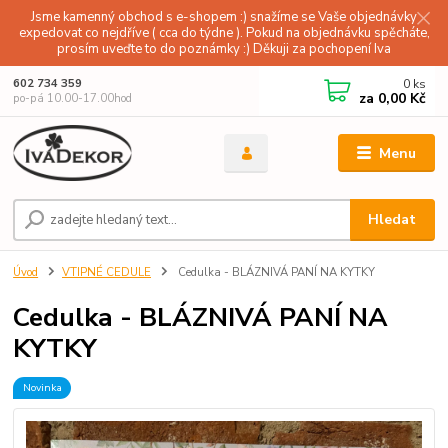
Jsme kamenný obchod s e-shopem :) snažíme se Vaše objednávky
expedovat co nejdříve ( cca do týdne ). Pokud na objednávku spěcháte,
prosím uveďte to do poznámky :) Děkuji za pochopení Iva
0
ks
602 734 359
za
0,00 Kč
po-pá 10.00-17.00hod
Menu
Hledat
Úvod
VTIPNÉ CEDULE
Cedulka - BLÁZNIVÁ PANÍ NA KYTKY
Cedulka - BLÁZNIVÁ PANÍ NA
KYTKY
Novinka