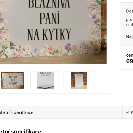
Dos
pro
ced
Nej
ce
69
etní specifikace
tní specifikace