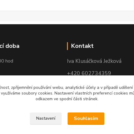
cí doba
Kontakt
Iva Klusáčková Ježková
00 hod
+420 602734359
(po-pá 10.00-17.00hod)
čnost, zpříjemnění používání webu, analytické účely a v případě udělení
y využíváme soubory cookies. Nastavení vlastních preferencí cookies mů
iva@ivadekor.cz
odkazem ve spodní části stránek.
Souhlasím
Nastavení