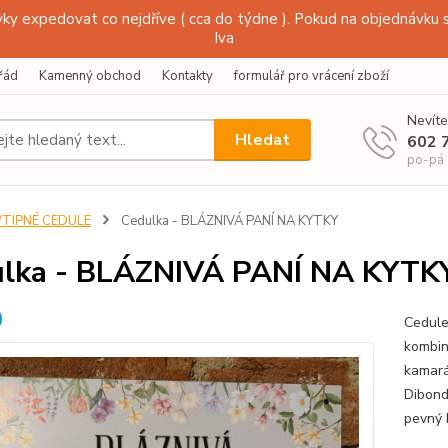
y expedovat co nejdříve ( cca do týdne ). Pokud na objednávku s
Iva
řád
Kamenný obchod
Kontakty
formulář pro vrácení zboží
Nevíte
Hledat
602 
po-pá
VTIPNÉ CEDULE
Cedulka - BLÁZNIVÁ PANÍ NA KYTKY
lka - BLÁZNIVÁ PANÍ NA KYTK
Cedule
kombin
kamará
Dibond
pevný 