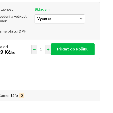
tupnost
Skladem
vedení a velikost
ulek
sme plátci DPH
na od
Přidat do košíku
9 Kč
/
ks
Komentáře
0