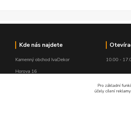
Kde nás najdete
Otevíra
Kamenný obchod IvaDekor
10.00 - 17.
Horova 16
Brno - Žabovřesky
Pro základní funk
účely cílení reklam