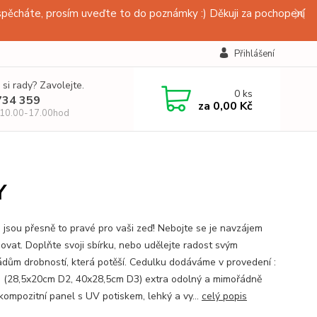
pěcháte, prosím uveďte to do poznámky :) Děkuji za pochopení
Přihlášení
 si rady? Zavolejte.
0
ks
734 359
za
0,00 Kč
 10.00-17.00hod
Y
 jsou přesně to pravé pro vaši zeď! Nebojte se je navzájem
ovat. Doplňte svoji sbírku, nebo udělejte radost svým
dům drobností, která potěší. Cedulku dodáváme v provedení :
 (28,5x20cm D2, 40x28,5cm D3) extra odolný a mimořádně
kompozitní panel s UV potiskem, lehký a vy...
celý popis