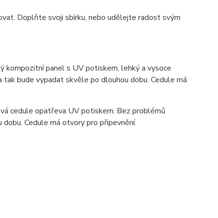
vat. Doplňte svoji sbírku, nebo udělejte radost svým
 kompozitní panel s UV potiskem, lehký a vysoce
ka tak bude vypadat skvěle po dlouhou dobu. C
edule má
ová cedule opatřeva UV potiskem. Bez problémů
u dobu. Cedule má otvory pro připevnění.