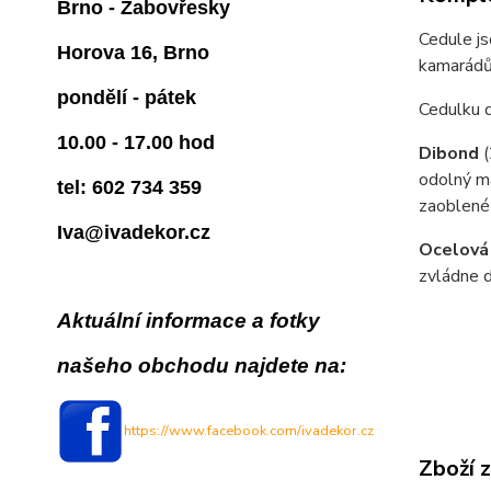
Brno - Žabovřesky
Cedule js
Horova 16, Brno
kamarádům
pondělí - pátek
Cedulku 
10.00 - 17.00 hod
Dibond
odolný ma
tel: 602 734 359
zaoblené
Iva@ivadekor.cz
Ocelová
zvládne d
Aktuální informace a fotky
našeho obchodu najdete na:
https://www.facebook.com/ivadekor.cz
Zboží 