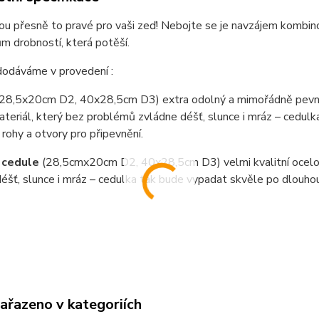
ou přesně to pravé pro vaši zeď! Nebojte se je navzájem kombino
 drobností, která potěší.
dodáváme v provedení :
(28,5x20cm D2, 40x28,5cm D3) extra odolný a mimořádně pevný
teriál, který bez problémů zvládne déšť, slunce i mráz – cedul
 rohy a otvory pro připevnění.
 cedule
(28,5cmx20cm D2, 40x28,5cm D3) velmi kvalitní ocel
éšť, slunce i mráz – cedulka tak bude vypadat skvěle po dlouho
zařazeno v kategoriích