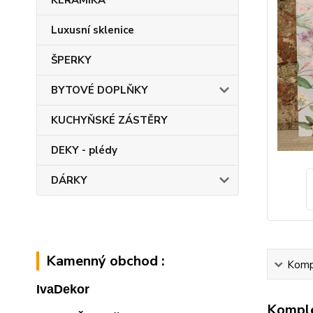
KERAMIKA
Luxusní sklenice
ŠPERKY
BYTOVÉ DOPLŇKY
KUCHYŇSKÉ ZÁSTĚRY
DEKY - plédy
DÁRKY
Kamenný obchod :
Kompl
IvaDekor
Komple