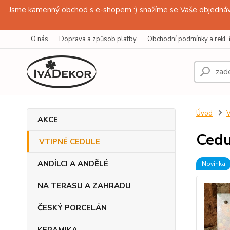
Jsme kamenný obchod s e-shopem :) snažíme se Vaše objednávk
O nás
Doprava a způsob platby
Obchodní podmínky a rekl. 
Úvod
AKCE
Cedu
VTIPNÉ CEDULE
ANDÍLCI A ANDĚLÉ
Novinka
NA TERASU A ZAHRADU
ČESKÝ PORCELÁN