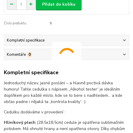
Přidat do košíku
Číslo produktu:
5
Kompletní specifikace
Komentáře
0
Kompletní specifikace
Jednoduchý název, jasné poslání – a hlavně poctivá dávka
humoru! Tahle cedulka s nápisem „Alkohol tester“ je ideálním
doplňkem pro každé místo, kde se to bere s nadhledem… a kde
občas padne i nějaká ta „kontrola kvality“. :)
Cedulku dodáváme v provedení :
Hliníkový plech
(28,5x18,5cm) cedule je opatřena sublimačním
potiskem. Má ohnuté hrany a není opatřena otvory. Díky ohybům