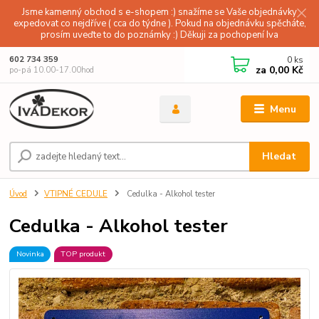
Jsme kamenný obchod s e-shopem :) snažíme se Vaše objednávky
expedovat co nejdříve ( cca do týdne ). Pokud na objednávku spěcháte,
prosím uveďte to do poznámky :) Děkuji za pochopení Iva
0
ks
602 734 359
za
0,00 Kč
po-pá 10.00-17.00hod
Menu
Hledat
Úvod
VTIPNÉ CEDULE
Cedulka - Alkohol tester
Cedulka - Alkohol tester
Novinka
TOP produkt