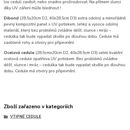
lze ceduli zavěsit, nebo snadno prošroubovat. Na přímem slunci
díky UV záření může blednout !
Dibond
(28,5x20cm D2, 40x28,5cm D3) extra odolný a mimořádně
pevný kompozitní panel s UV potiskem, lehký a vysoce odolný
materiál, který bez problémů zvládne déšť, slunce i mráz –
cedulka tak bude vypadat skvěle po dlouhou dobu. C
edule má
zaoblené rohy a otvory pro připevnění.
Ocelová cedule
(28,5cmx20cm D2, 40x28,5cm D3) velmi kvalitní
ocelová cedule opatřeva UV potiskem. Bez problémů zvládne
déšť, slunce i mráz – cedulka tak bude vypadat skvěle po dlouhou
dobu. Cedule má otvory pro připevnění.
Zboží zařazeno v kategoriích
VTIPNÉ CEDULE