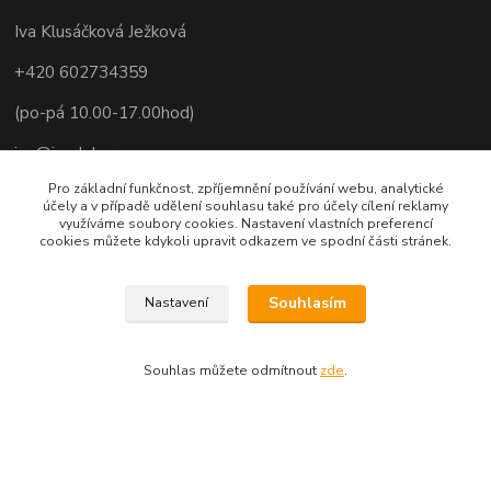
Iva Klusáčková Ježková
+420 602734359
(po-pá 10.00-17.00hod)
iva@ivadekor.cz
Pro základní funkčnost, zpříjemnění používání webu, analytické
účely a v případě udělení souhlasu také pro účely cílení reklamy
využíváme soubory cookies. Nastavení vlastních preferencí
cookies můžete kdykoli upravit odkazem ve spodní části stránek.
Souhlasím
Nastavení
Souhlas můžete odmítnout
zde
.
Vytvořeno na
Eshop-rychle.cz