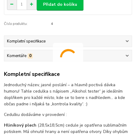
Přidat do košíku
Číslo produktu:
4
Kompletní specifikace
Komentáře
0
Kompletní specifikace
Jednoduchý název, jasné poslání – a hlavně poctivá dávka
humoru! Tahle cedulka s nápisem „Alkohol tester“ je ideálním
doplňkem pro každé místo, kde se to bere s nadhledem… a kde
občas padne i nějaká ta „kontrola kvality“. :)
Cedulku dodáváme v provedení :
Hliníkový plech
(28,5x18,5cm) cedule je opatřena sublimačním
potiskem. Má ohnuté hrany a není opatřena otvory. Díky ohybům