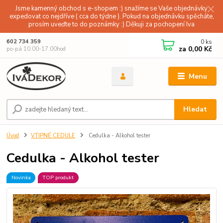
Jsme kamenný obchod s e-shopem :) snažíme se Vaše objednávky
expedovat co nejdříve ( cca do týdne ). Pokud na objednávku spěcháte,
prosím uveďte to do poznámky :) Děkuji za pochopení Iva
0
ks
602 734 359
za
0,00 Kč
po-pá 10.00-17.00hod
Menu
Hledat
Úvod
VTIPNÉ CEDULE
Cedulka - Alkohol tester
Cedulka - Alkohol tester
Novinka
TOP produkt