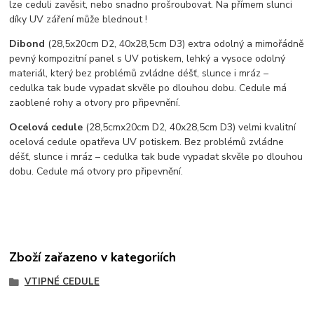
lze ceduli zavěsit, nebo snadno prošroubovat. Na přímem slunci
díky UV záření může blednout !
Dibond
(28,5x20cm D2, 40x28,5cm D3) extra odolný a mimořádně
pevný kompozitní panel s UV potiskem, lehký a vysoce odolný
materiál, který bez problémů zvládne déšť, slunce i mráz –
cedulka tak bude vypadat skvěle po dlouhou dobu. C
edule má
zaoblené rohy a otvory pro připevnění.
Ocelová cedule
(28,5cmx20cm D2, 40x28,5cm D3) velmi kvalitní
ocelová cedule opatřeva UV potiskem. Bez problémů zvládne
déšť, slunce i mráz – cedulka tak bude vypadat skvěle po dlouhou
dobu. Cedule má otvory pro připevnění.
Zboží zařazeno v kategoriích
VTIPNÉ CEDULE