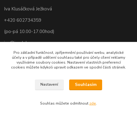
Iva Klusáčková Ježková
+420 602734359
(po-pá 10.00-17.00hod)
iva@ivadekor.cz
Pro základní funkčnost, zpříjemnění používání webu, analytické
účely a v případě udělení souhlasu také pro účely cílení reklamy
využíváme soubory cookies. Nastavení vlastních preferencí
cookies můžete kdykoli upravit odkazem ve spodní části stránek.
Souhlasím
Nastavení
Souhlas můžete odmítnout
zde
.
Vytvořeno na
Eshop-rychle.cz