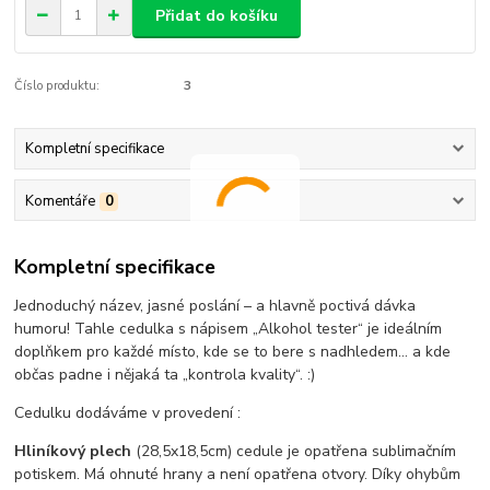
Přidat do košíku
Číslo produktu:
3
Kompletní specifikace
Komentáře
0
Kompletní specifikace
Jednoduchý název, jasné poslání – a hlavně poctivá dávka
humoru! Tahle cedulka s nápisem „Alkohol tester“ je ideálním
doplňkem pro každé místo, kde se to bere s nadhledem… a kde
občas padne i nějaká ta „kontrola kvality“. :)
Cedulku dodáváme v provedení :
Hliníkový plech
(28,5x18,5cm) cedule je opatřena sublimačním
potiskem. Má ohnuté hrany a není opatřena otvory. Díky ohybům