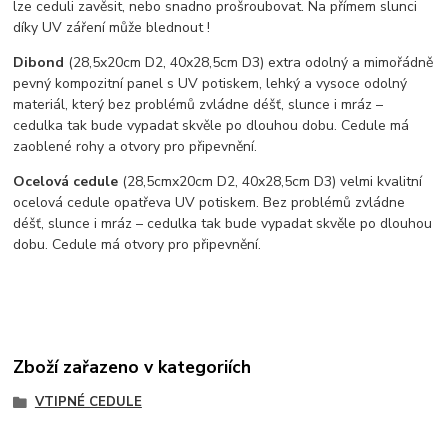
lze ceduli zavěsit, nebo snadno prošroubovat. Na přímem slunci
díky UV záření může blednout !
Dibond
(28,5x20cm D2, 40x28,5cm D3) extra odolný a mimořádně
pevný kompozitní panel s UV potiskem, lehký a vysoce odolný
materiál, který bez problémů zvládne déšť, slunce i mráz –
cedulka tak bude vypadat skvěle po dlouhou dobu. C
edule má
zaoblené rohy a otvory pro připevnění.
Ocelová cedule
(28,5cmx20cm D2, 40x28,5cm D3) velmi kvalitní
ocelová cedule opatřeva UV potiskem. Bez problémů zvládne
déšť, slunce i mráz – cedulka tak bude vypadat skvěle po dlouhou
dobu. Cedule má otvory pro připevnění.
Zboží zařazeno v kategoriích
VTIPNÉ CEDULE