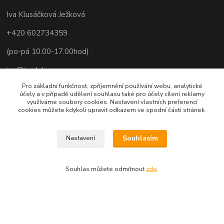
Iva Klusáčková Ježková
+420 602734359
(po-pá 10.00-17.00hod)
iva@ivadekor.cz
Pro základní funkčnost, zpříjemnění používání webu, analytické
účely a v případě udělení souhlasu také pro účely cílení reklamy
využíváme soubory cookies. Nastavení vlastních preferencí
cookies můžete kdykoli upravit odkazem ve spodní části stránek.
Souhlasím
Nastavení
Souhlas můžete odmítnout
zde
.
Vytvořeno na
Eshop-rychle.cz