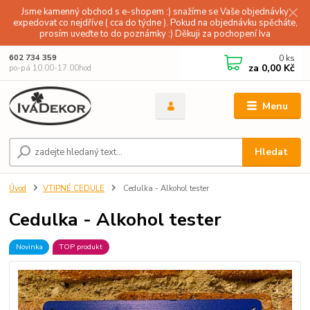
Jsme kamenný obchod s e-shopem :) snažíme se Vaše objednávky
expedovat co nejdříve ( cca do týdne ). Pokud na objednávku spěcháte,
prosím uveďte to do poznámky :) Děkuji za pochopení Iva
0
ks
602 734 359
za
0,00 Kč
po-pá 10.00-17.00hod
Menu
Hledat
Úvod
VTIPNÉ CEDULE
Cedulka - Alkohol tester
Cedulka - Alkohol tester
Novinka
TOP produkt