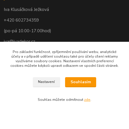
Iva Klusáčková Ježková
+420 602734359
(po-pá 10.00-17.00hod)
iva@ivadekor.cz
Pro základní funkčnost, zpříjemnění používání webu, analytické
účely a v případě udělení souhlasu také pro účely cílení reklamy
využíváme soubory cookies. Nastavení vlastních preferencí
cookies můžete kdykoli upravit odkazem ve spodní části stránek.
Souhlasím
Nastavení
Souhlas můžete odmítnout
zde
.
Vytvořeno na
Eshop-rychle.cz