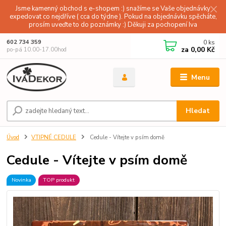
Jsme kamenný obchod s e-shopem :) snažíme se Vaše objednávky
expedovat co nejdříve ( cca do týdne ). Pokud na objednávku spěcháte,
prosím uveďte to do poznámky :) Děkuji za pochopení Iva
0
ks
602 734 359
za
0,00 Kč
po-pá 10.00-17.00hod
Menu
Hledat
Úvod
VTIPNÉ CEDULE
Cedule - Vítejte v psím domě
Cedule - Vítejte v psím domě
Novinka
TOP produkt