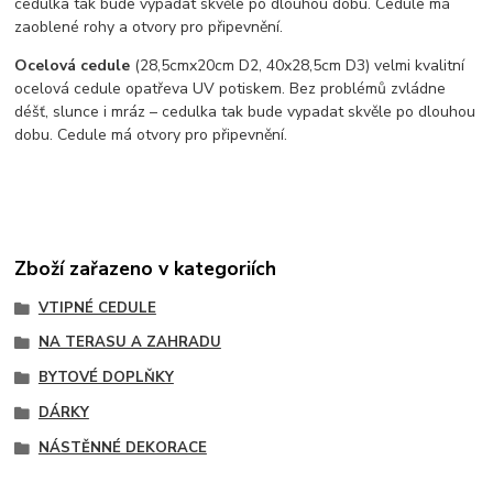
cedulka tak bude vypadat skvěle po dlouhou dobu. C
edule má
zaoblené rohy a otvory pro připevnění.
Ocelová cedule
(28,5cmx20cm D2, 40x28,5cm D3) velmi kvalitní
ocelová cedule opatřeva UV potiskem. Bez problémů zvládne
déšť, slunce i mráz – cedulka tak bude vypadat skvěle po dlouhou
dobu. Cedule má otvory pro připevnění.
Zboží zařazeno v kategoriích
VTIPNÉ CEDULE
NA TERASU A ZAHRADU
BYTOVÉ DOPLŇKY
DÁRKY
NÁSTĚNNÉ DEKORACE