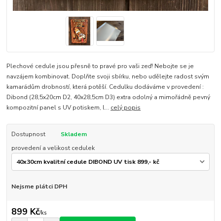
Plechové cedule jsou přesně to pravé pro vaši zeď! Nebojte se je
navzájem kombinovat. Doplňte svoji sbírku, nebo udělejte radost svým
kamarádům drobností, která potěší. Cedulku dodáváme v provedení :
Dibond (28,5x20cm D2, 40x28,5cm D3) extra odolný a mimořádně pevný
kompozitní panel s UV potiskem, l...
celý popis
Dostupnost
Skladem
provedení a velikost cedulek
Nejsme plátci DPH
899 Kč
/
ks