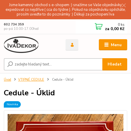
Jsme kamenný obchod s e-shopem :) snažíme se Vaše objednávky
expedovat co nejdříve ( cca do týdne ). Pokud na objednávku spěcháte,
prosím uveďte to do poznámky :) Děkuji za pochopení Iva
0
ks
602 734 359
za
0,00 Kč
po-pá 10.00-17.00hod
Menu
Hledat
Úvod
VTIPNÉ CEDULE
Cedule - Úklid
Cedule - Úklid
Novinka