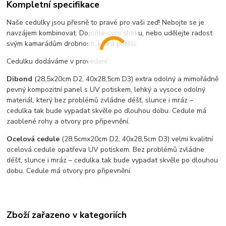
Kompletní specifikace
Naše cedulky jsou přesně to pravé pro vaši zeď! Nebojte se je
navzájem kombinovat. Doplňte svoji sbírku, nebo udělejte radost
svým kamarádům drobností, která potěší.
Cedulku dodáváme v provedení :
Dibond
(28,5x20cm D2, 40x28,5cm D3) extra odolný a mimořádně
pevný kompozitní panel s UV potiskem, lehký a vysoce odolný
materiál, který bez problémů zvládne déšť, slunce i mráz –
cedulka tak bude vypadat skvěle po dlouhou dobu. C
edule má
zaoblené rohy a otvory pro připevnění.
Ocelová cedule
(28,5cmx20cm D2, 40x28,5cm D3) velmi kvalitní
ocelová cedule opatřeva UV potiskem. Bez problémů zvládne
déšť, slunce i mráz – cedulka tak bude vypadat skvěle po dlouhou
dobu. Cedule má otvory pro připevnění.
Zboží zařazeno v kategoriích