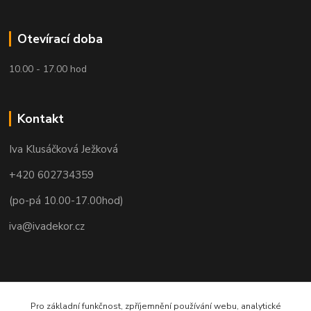
Otevírací doba
10.00 - 17.00 hod
Kontakt
Iva Klusáčková Ježková
+420 602734359
(po-pá 10.00-17.00hod)
iva@ivadekor.cz
Pro základní funkčnost, zpříjemnění používání webu, analytické