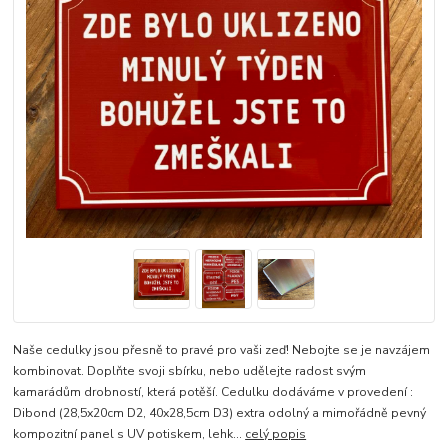
Naše cedulky jsou přesně to pravé pro vaši zeď! Nebojte se je navzájem
kombinovat. Doplňte svoji sbírku, nebo udělejte radost svým
kamarádům drobností, která potěší. Cedulku dodáváme v provedení :
Dibond (28,5x20cm D2, 40x28,5cm D3) extra odolný a mimořádně pevný
kompozitní panel s UV potiskem, lehk...
celý popis