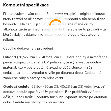
Kompletní specifikace
Představujeme vám ceduli „Skupinová terapie“ – originální kousek,
který rozzáří ať už domov, garáž, dílnu, zahradní altán nebo třeba
hospůdku. Na ceduli jsou stylově nakreslené různé druhy
alkoholu, takže je hned jasné, jaký druh terapie se tu provádí – ta,
která nikdy nezklame, nic nestojí u psychologa a vždy zvedne
náladu.
Cedulku dodáváme v provedení :
Dibond
(28,5x20cm D2, 40x28,5cm D3) extra odolný a mimořádně
pevný kompozitní panel s UV potiskem, lehký a vysoce odolný
materiál, který bez problémů zvládne déšť, slunce i mráz –
cedulka tak bude vypadat skvěle po dlouhou dobu. C
edule má
zaoblené rohy a otvory pro připevnění.
Ocelová cedule
(28,5cmx20cm D2, 40x28,5cm D3) velmi kvalitní
ocelová cedule opatřeva UV potiskem. Bez problémů zvládne
déšť, slunce i mráz – cedulka tak bude vypadat skvěle po dlouhou
dobu. Cedule má otvory pro připevnění.