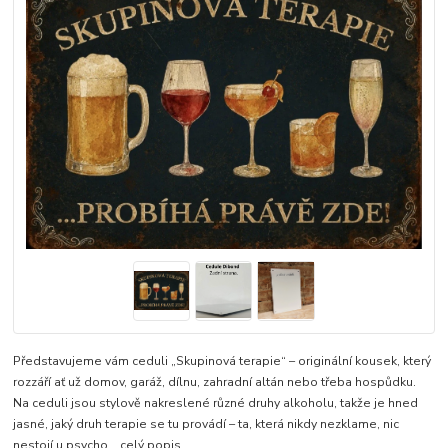
Představujeme vám ceduli „Skupinová terapie“ – originální kousek, který
rozzáří ať už domov, garáž, dílnu, zahradní altán nebo třeba hospůdku.
Na ceduli jsou stylově nakreslené různé druhy alkoholu, takže je hned
jasné, jaký druh terapie se tu provádí – ta, která nikdy nezklame, nic
nestojí u psycho...
celý popis