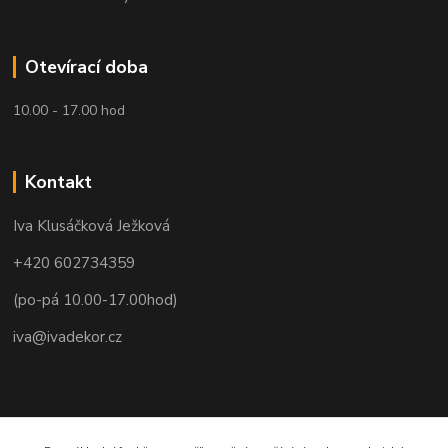
Otevírací doba
10.00 - 17.00 hod
Kontakt
Iva Klusáčková Ježková
+420 602734359
(po-pá 10.00-17.00hod)
iva@ivadekor.cz