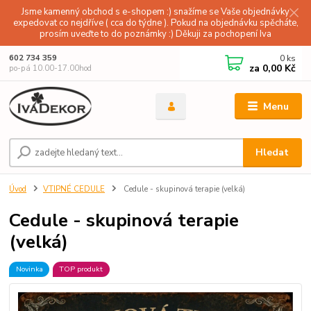
Jsme kamenný obchod s e-shopem :) snažíme se Vaše objednávky
expedovat co nejdříve ( cca do týdne ). Pokud na objednávku spěcháte,
prosím uveďte to do poznámky :) Děkuji za pochopení Iva
0
ks
602 734 359
za
0,00 Kč
po-pá 10.00-17.00hod
Menu
Hledat
Úvod
VTIPNÉ CEDULE
Cedule - skupinová terapie (velká)
Cedule - skupinová terapie
(velká)
Novinka
TOP produkt