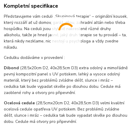
Kompletní specifikace
Představujeme vám ceduli „Skupinová terapie“ – originální kousek,
který rozzáří ať už domov, garáž, dílnu, zahradní altán nebo třeba
hospůdku. Na ceduli jsou stylově nakreslené různé druhy
alkoholu, takže je hned jasné, jaký druh terapie se tu provádí – ta,
která nikdy nezklame, nic nestojí u psychologa a vždy zvedne
náladu.
Cedulku dodáváme v provedení :
Dibond
(28,5x20cm D2, 40x28,5cm D3) extra odolný a mimořádně
pevný kompozitní panel s UV potiskem, lehký a vysoce odolný
materiál, který bez problémů zvládne déšť, slunce i mráz –
cedulka tak bude vypadat skvěle po dlouhou dobu. C
edule má
zaoblené rohy a otvory pro připevnění.
Ocelová cedule
(28,5cmx20cm D2, 40x28,5cm D3) velmi kvalitní
ocelová cedule opatřeva UV potiskem. Bez problémů zvládne
déšť, slunce i mráz – cedulka tak bude vypadat skvěle po dlouhou
dobu. Cedule má otvory pro připevnění.