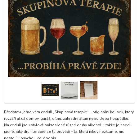
Představujeme vám ceduli „Skupinová terapie“ – originální kousek, který
rozzáří ať už domov, garáž, dílnu, zahradní altán nebo třeba hospůdku.
Na ceduli jsou stylově nakreslené různé druhy alkoholu, takže je hned
jasné, jaký druh terapie se tu provádí – ta, která nikdy nezklame, nic
nestojí u psycho...
celý popis