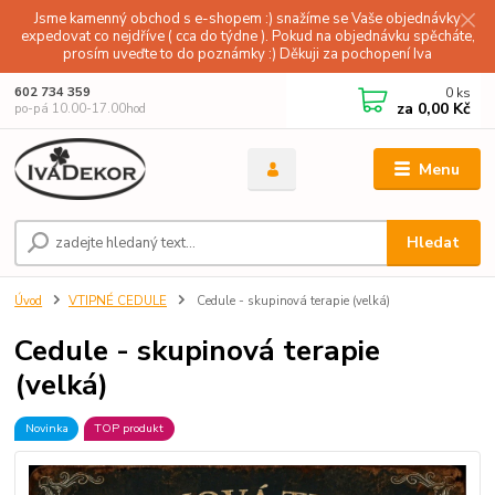
Jsme kamenný obchod s e-shopem :) snažíme se Vaše objednávky
expedovat co nejdříve ( cca do týdne ). Pokud na objednávku spěcháte,
prosím uveďte to do poznámky :) Děkuji za pochopení Iva
0
ks
602 734 359
za
0,00 Kč
po-pá 10.00-17.00hod
Menu
Hledat
Úvod
VTIPNÉ CEDULE
Cedule - skupinová terapie (velká)
Cedule - skupinová terapie
(velká)
Novinka
TOP produkt