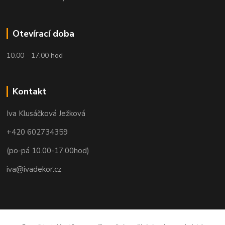
Otevírací doba
10.00 - 17.00 hod
Kontakt
Iva Klusáčková Ježková
+420 602734359
(po-pá 10.00-17.00hod)
iva@ivadekor.cz