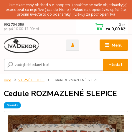
Jsme kamenný obchod s e-shopem :) snažíme se Vaše objednávky
expedovat co nejdříve ( cca do týdne ). Pokud na objednávku spěcháte,
prosím uveďte to do poznámky :) Děkuji za pochopení Iva
0
ks
602 734 359
za
0,00 Kč
po-pá 10.00-17.00hod
Menu
Hledat
Úvod
VTIPNÉ CEDULE
Cedule ROZMAZLENÉ SLEPICE
Cedule ROZMAZLENÉ SLEPICE
Novinka