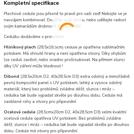
Kompletní specifikace
Plechové cedule jsou přesně to pravé pro vaši zeď! Nebojte se je
navzájem kombinovat. Doplňte svoji sbírku, nebo udělejte radost
svým kamarádům drobností, která potěší.
Cedulku dodáváme v provedení :
Hliníkový plech
(28,5x18,5cm) cedule je opatřena sublimačním
potiskem. Má ohnuté hrany a není opatřena otvory. Díky ohybům
lze ceduli zavěsit, nebo snadno prošroubovat. Na přímem slunci
díky UV záření může blednout !
Dibond
(28,5x20cm D2, 40x28,5cm D3) extra odolný a mimořádně
pevný kompozitní panel s UV potiskem, lehký a vysoce odolný
materiál, který bez problémů zvládne déšť, slunce i mráz –
cedulka tak bude vypadat skvěle po dlouhou dobu. C
edule má
zaoblené rohy a otvory pro připevnění.
Ocelová cedule
(28,5cmx20cm D2, 40x28,5cm D3) velmi kvalitní
ocelová cedule opatřeva UV potiskem. Bez problémů zvládne
déšť, slunce i mráz – cedulka tak bude vypadat skvěle po dlouhou
dobu. Cedule má otvory pro připevnění.