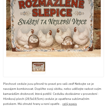
Plechové cedule jsou přesně to pravé pro vaši zeď! Nebojte se je
navzájem kombinovat. Doplňte svoji sbírku, nebo udělejte radost svým
kamarádům drobností, která potěší. Cedulku dodáváme v provedení :
Hliníkový plech (28,5x18,5cm) cedule je opatřena sublimačním
potiskem. Má ohnuté hrany a není opatře...
celý popis