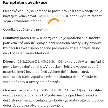
Kompletní specifikace
Plechové cedule jsou přesně to pravé pro vaši zeď! Nebojte se je
navzájem kombinovat. Doplňte svoji sbírku, nebo udělejte radost
svým kamarádům drobností, která potěší.
Cedulku dodáváme v provedení :
Hliníkový plech
(28,5x18,5cm) cedule je opatřena sublimačním
potiskem. Má ohnuté hrany a není opatřena otvory. Díky ohybům
lze ceduli zavěsit, nebo snadno prošroubovat. Na přímem slunci
díky UV záření může blednout !
Dibond
(28,5x20cm D2, 40x28,5cm D3) extra odolný a mimořádně
pevný kompozitní panel s UV potiskem, lehký a vysoce odolný
materiál, který bez problémů zvládne déšť, slunce i mráz –
cedulka tak bude vypadat skvěle po dlouhou dobu. C
edule má
zaoblené rohy a otvory pro připevnění.
Ocelová cedule
(28,5cmx20cm D2, 40x28,5cm D3) velmi kvalitní
ocelová cedule opatřeva UV potiskem. Bez problémů zvládne
déšť, slunce i mráz – cedulka tak bude vypadat skvěle po dlouhou
dobu. Cedule má otvory pro připevnění.