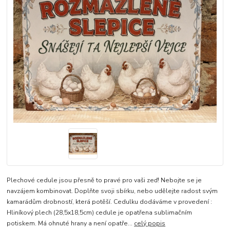
Plechové cedule jsou přesně to pravé pro vaši zeď! Nebojte se je
navzájem kombinovat. Doplňte svoji sbírku, nebo udělejte radost svým
kamarádům drobností, která potěší. Cedulku dodáváme v provedení :
Hliníkový plech (28,5x18,5cm) cedule je opatřena sublimačním
potiskem. Má ohnuté hrany a není opatře...
celý popis