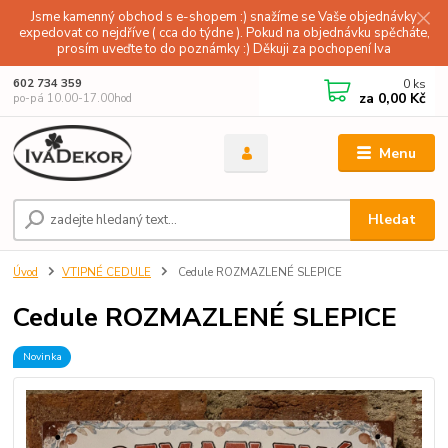
Jsme kamenný obchod s e-shopem :) snažíme se Vaše objednávky
expedovat co nejdříve ( cca do týdne ). Pokud na objednávku spěcháte,
prosím uveďte to do poznámky :) Děkuji za pochopení Iva
0
ks
602 734 359
za
0,00 Kč
po-pá 10.00-17.00hod
Menu
Hledat
Úvod
VTIPNÉ CEDULE
Cedule ROZMAZLENÉ SLEPICE
Cedule ROZMAZLENÉ SLEPICE
Novinka