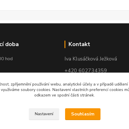
cí doba
Kontakt
Iva Klusáčková Ježková
00 hod
+420 602734359
(po-pá 10.00-17.00hod)
čnost, zpříjemnění používání webu, analytické účely a v případě udělení
y využíváme soubory cookies. Nastavení vlastních preferencí cookies mů
iva@ivadekor.cz
odkazem ve spodní části stránek.
Souhlasím
Nastavení