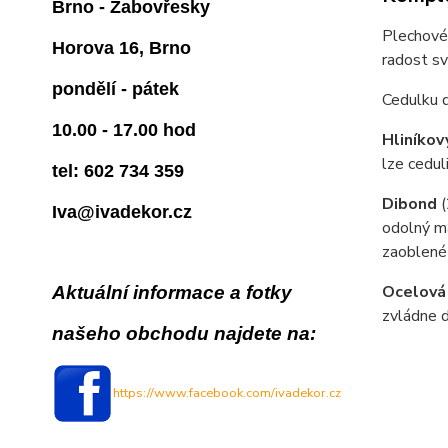
Brno - Žabovřesky
Plechové 
Horova 16, Brno
radost s
pondělí - pátek
Cedulku 
10.00 - 17.00 hod
Hliníkov
lze cedul
tel: 602 734 359
Dibond
Iva@ivadekor.cz
odolný ma
zaoblené
Ocelová
Aktuální informace a fotky
zvládne d
našeho obchodu najdete na:
https://www.facebook.com/ivadekor.cz