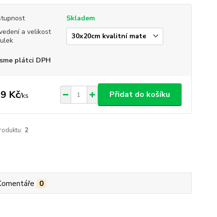
tupnost
Skladem
vedení a velikost
ulek
sme plátci DPH
9 Kč
Přidat do košíku
/
ks
roduktu:
2
Komentáře
0