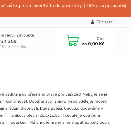
pěcháte, prosím uveďte to do poznámky :) Děkuji za pochopení
Přihlášení
 si rady? Zavolejte.
0
ks
734 359
za
0,00 Kč
 10.00-17.00hod
vé cedule jsou přesně to pravé pro vaši zeď! Nebojte se je
em kombinovat. Doplňte svoji sbírku, nebo udělejte radost
amarádům drobností, která potěší. Cedulku dodáváme v
ení : Hliníkový plech (28,5x18,5cm) cedule je opatřena
ačním potiskem. Má ohnuté hrany a není opatře...
celý popis