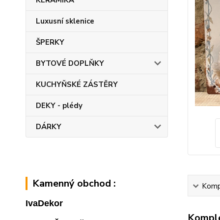
KERAMIKA
Luxusní sklenice
ŠPERKY
BYTOVÉ DOPLŇKY
KUCHYŇSKÉ ZÁSTĚRY
DEKY - plédy
DÁRKY
Kamenný obchod :
Kompl
IvaDekor
Komple