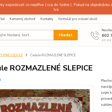
y expedovat co nejdříve ( cca do týdne ). Pokud na objednávku s
Iva
řád
Kamenný obchod
Kontakty
formulář pro vrácení zboží
Nevíte
Hledat
602 
po-pá
VTIPNÉ CEDULE
Cedule ROZMAZLENÉ SLEPICE
ule ROZMAZLENÉ SLEPICE
Plecho
navzáj
svým k
proved
sublim