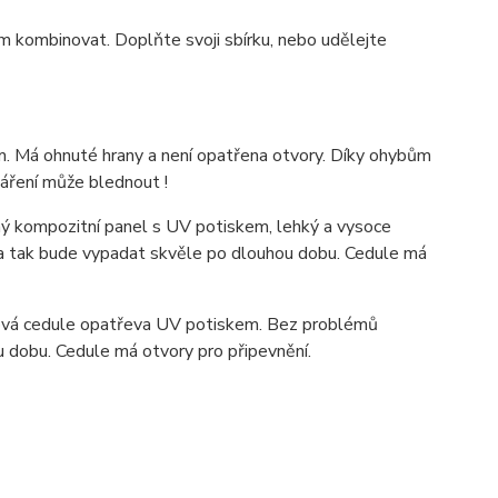
m kombinovat. Doplňte svoji sbírku, nebo udělejte
. Má ohnuté hrany a není opatřena otvory. Díky ohybům
záření může blednout !
 kompozitní panel s UV potiskem, lehký a vysoce
ka tak bude vypadat skvěle po dlouhou dobu. C
edule má
ová cedule opatřeva UV potiskem. Bez problémů
u dobu. Cedule má otvory pro připevnění.