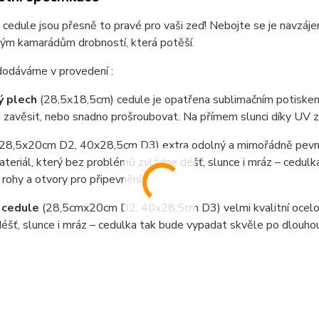
cedule jsou přesně to pravé pro vaši zeď! Nebojte se je navzáje
vým kamarádům drobností, která potěší.
dodáváme v provedení :
ý plech
(28,5x18,5cm) cedule je opatřena sublimačním potiskem
i zavěsit, nebo snadno prošroubovat. Na přímem slunci díky UV 
(28,5x20cm D2, 40x28,5cm D3) extra odolný a mimořádně pevný
teriál, který bez problémů zvládne déšť, slunce i mráz – cedul
 rohy a otvory pro připevnění.
 cedule
(28,5cmx20cm D2, 40x28,5cm D3) velmi kvalitní ocel
éšť, slunce i mráz – cedulka tak bude vypadat skvěle po dlouho