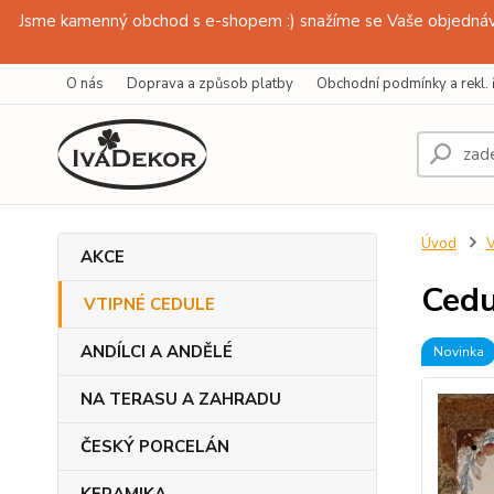
Jsme kamenný obchod s e-shopem :) snažíme se Vaše objednávk
O nás
Doprava a způsob platby
Obchodní podmínky a rekl. 
Úvod
AKCE
Ced
VTIPNÉ CEDULE
ANDÍLCI A ANDĚLÉ
Novinka
NA TERASU A ZAHRADU
ČESKÝ PORCELÁN