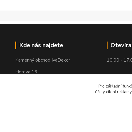
Kde nás najdete
Otevíra
Kamenný obchod IvaDekor
10.00 - 17.
Horova 16
Brno - Žabovřesky
Pro základní funk
účely cílení reklam