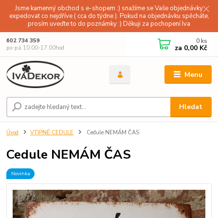
Jsme kamenný obchod s e-shopem :) snažíme se Vaše objednávky
expedovat co nejdříve ( cca do týdne ). Pokud na objednávku spěcháte,
prosím uveďte to do poznámky :) Děkuji za pochopení Iva
0
ks
602 734 359
za
0,00 Kč
po-pá 10.00-17.00hod
Menu
Hledat
Úvod
VTIPNÉ CEDULE
Cedule NEMÁM ČAS
Cedule NEMÁM ČAS
Novinka