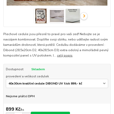
Plechové cedule jsou přesně to pravé pro vaši zeď! Nebojte se je
navzájem kombinovat. Doplňte svoji sbírku, nebo udělejte radost svým
kamarádům drobností, která potěší. Cedulku dodáváme v provedení :
Dibond (28,5x20cm D2, 40x28,5cm D3) extra odolný a mimořádně pevný
kompozitní panel s UV potiskem, l...
celý popis
Dostupnost
Skladem
provedení a velikost cedulek
Nejsme plátci DPH
899 Kč
/
ks