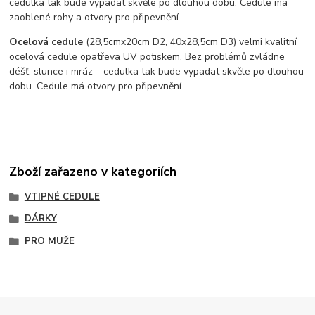
cedulka tak bude vypadat skvěle po dlouhou dobu. C
edule má
zaoblené rohy a otvory pro připevnění.
Ocelová cedule
(28,5cmx20cm D2, 40x28,5cm D3) velmi kvalitní
ocelová cedule opatřeva UV potiskem. Bez problémů zvládne
déšť, slunce i mráz – cedulka tak bude vypadat skvěle po dlouhou
dobu. Cedule má otvory pro připevnění.
Zboží zařazeno v kategoriích
VTIPNÉ CEDULE
DÁRKY
PRO MUŽE