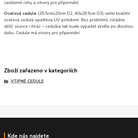
zaoblené rohy a otvory pro připevnění.
Ocelová cedule
(28,5cmx20cm D2, 40x28,5cm D3) velmi kvalitní
ocelová cedule opatřeva UV potiskem. Bez problémů zvládne
déšť, slunce i mráz – cedulka tak bude vypadat skvěle po dlouhou
dobu. Cedule má otvory pro připevnění.
Zboží zařazeno v kategoriích
VTIPNÉ CEDULE
Kde nás najdete