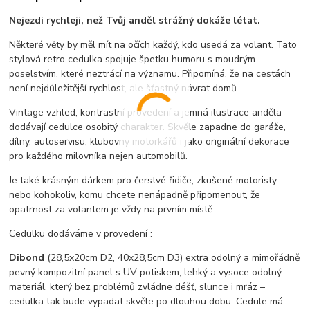
Nejezdi rychleji, než Tvůj anděl strážný dokáže létat.
Některé věty by měl mít na očích každý, kdo usedá za volant. Tato
stylová retro cedulka spojuje špetku humoru s moudrým
poselstvím, které neztrácí na významu. Připomíná, že na cestách
není nejdůležitější rychlost, ale šťastný návrat domů.
Vintage vzhled, kontrastní provedení a jemná ilustrace anděla
dodávají cedulce osobitý charakter. Skvěle zapadne do garáže,
dílny, autoservisu, klubovny motorkářů i jako originální dekorace
pro každého milovníka nejen automobilů.
Je také krásným dárkem pro čerstvé řidiče, zkušené motoristy
nebo kohokoliv, komu chcete nenápadně připomenout, že
opatrnost za volantem je vždy na prvním místě.
Cedulku dodáváme v provedení :
Dibond
(28,5x20cm D2, 40x28,5cm D3) extra odolný a mimořádně
pevný kompozitní panel s UV potiskem, lehký a vysoce odolný
materiál, který bez problémů zvládne déšť, slunce i mráz –
cedulka tak bude vypadat skvěle po dlouhou dobu. C
edule má