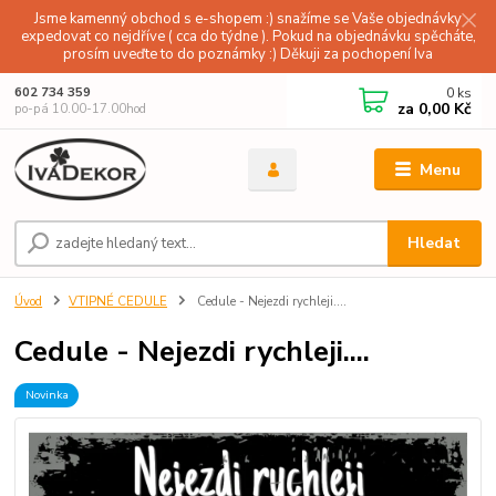
Jsme kamenný obchod s e-shopem :) snažíme se Vaše objednávky
expedovat co nejdříve ( cca do týdne ). Pokud na objednávku spěcháte,
prosím uveďte to do poznámky :) Děkuji za pochopení Iva
0
ks
602 734 359
za
0,00 Kč
po-pá 10.00-17.00hod
Menu
Hledat
Úvod
VTIPNÉ CEDULE
Cedule - Nejezdi rychleji....
Cedule - Nejezdi rychleji....
Novinka