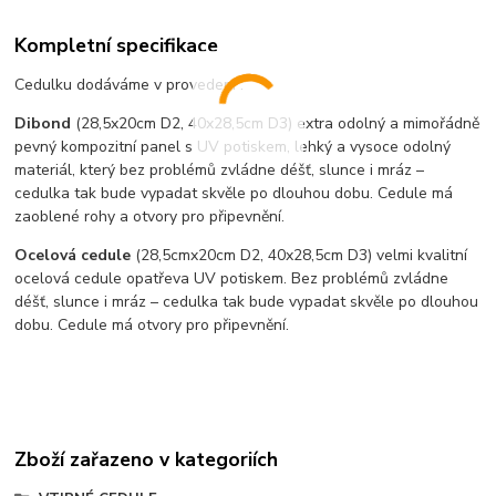
Kompletní specifikace
Cedulku dodáváme v provedení :
Dibond
(28,5x20cm D2, 40x28,5cm D3) extra odolný a mimořádně
pevný kompozitní panel s UV potiskem, lehký a vysoce odolný
materiál, který bez problémů zvládne déšť, slunce i mráz –
cedulka tak bude vypadat skvěle po dlouhou dobu. C
edule má
zaoblené rohy a otvory pro připevnění.
Ocelová cedule
(28,5cmx20cm D2, 40x28,5cm D3) velmi kvalitní
ocelová cedule opatřeva UV potiskem. Bez problémů zvládne
déšť, slunce i mráz – cedulka tak bude vypadat skvěle po dlouhou
dobu. Cedule má otvory pro připevnění.
Zboží zařazeno v kategoriích