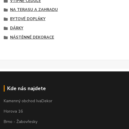
VTIPNÉ CEDULE
NA TERASU A ZAHRADU
BYTOVÉ DOPLŇKY
DÁRKY
NÁSTĚNNÉ DEKORACE
Kde nás najdete
Kamenný obchod IvaDekor
Horova 16
Brno - Žabovřesky