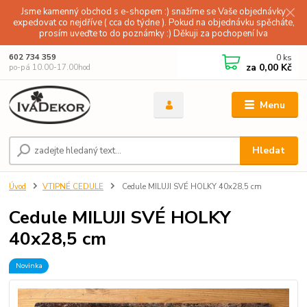
Jsme kamenný obchod s e-shopem :) snažíme se Vaše objednávky
expedovat co nejdříve ( cca do týdne ). Pokud na objednávku spěcháte,
prosím uveďte to do poznámky :) Děkuji za pochopení Iva
0
ks
602 734 359
za
0,00 Kč
po-pá 10.00-17.00hod
Menu
Hledat
Úvod
VTIPNÉ CEDULE
Cedule MILUJI SVÉ HOLKY 40x28,5 cm
Cedule MILUJI SVÉ HOLKY
40x28,5 cm
Novinka