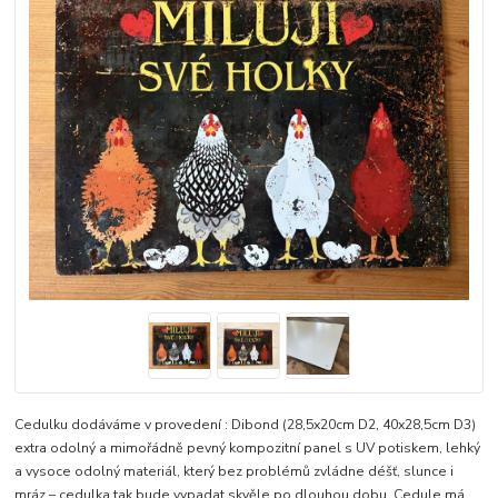
Cedulku dodáváme v provedení : Dibond (28,5x20cm D2, 40x28,5cm D3)
extra odolný a mimořádně pevný kompozitní panel s UV potiskem, lehký
a vysoce odolný materiál, který bez problémů zvládne déšť, slunce i
mráz – cedulka tak bude vypadat skvěle po dlouhou dobu. Cedule má