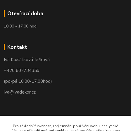
Otevírací doba
10.00 - 17.00 hod
Kontakt
Iva Klusáčková Ježková
+420 602734359
(po-pá 10.00-17.00hod)
iva@ivadekor.cz
Pro základní funkčnost, zpříjemnění používání webu, analytické
účely a v případě udělení souhlasu také pro účely cílení reklamy