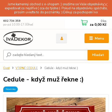
Jsme kamenný obchod s e-shopem :) snažíme se Vaše objednávky
expedovat co nejdříve ( cca do týdne ). Pokud na objednávku spěcháte,
prosím uveďte to do poznámky :) Děkuji za pochopení Iva
0
ks
602 734 359
za
0,00 Kč
po-pá 10.00-17.00hod
Menu
Hledat
Úvod
VTIPNÉ CEDULE
Cedule - když muž řekne :)
Cedule - když muž řekne :)
Novinka