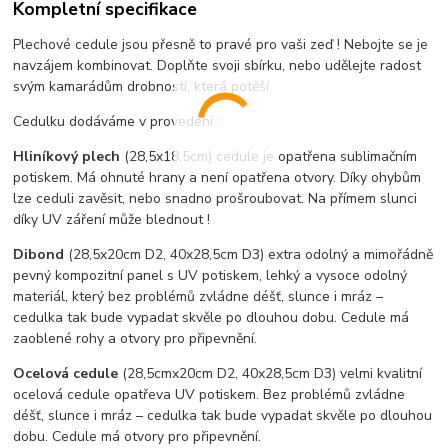
Kompletní specifikace
Plechové cedule jsou přesně to pravé pro vaši zeď ! Nebojte se je
navzájem kombinovat. Doplňte svoji sbírku, nebo udělejte radost
svým kamarádům drobností, která potěší.
Cedulku dodáváme v provedení :
Hliníkový plech
(28,5x18,5cm) cedule je opatřena sublimačním
potiskem. Má ohnuté hrany a není opatřena otvory. Díky ohybům
lze ceduli zavěsit, nebo snadno prošroubovat. Na přímem slunci
díky UV záření může blednout !
Dibond
(28,5x20cm D2, 40x28,5cm D3) extra odolný a mimořádně
pevný kompozitní panel s UV potiskem, lehký a vysoce odolný
materiál, který bez problémů zvládne déšť, slunce i mráz –
cedulka tak bude vypadat skvěle po dlouhou dobu. C
edule má
zaoblené rohy a otvory pro připevnění.
Ocelová cedule
(28,5cmx20cm D2, 40x28,5cm D3) velmi kvalitní
ocelová cedule opatřeva UV potiskem. Bez problémů zvládne
déšť, slunce i mráz – cedulka tak bude vypadat skvěle po dlouhou
dobu. Cedule má otvory pro připevnění.