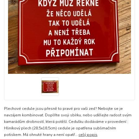
Plechové cedule jsou přesně to pravé pro vaši zeď ! Nebojte se je
navzájem kombinovat. Doplňte svoji sbírku, nebo udělejte radost svým
kamarádům drobností, která potěší. Cedulku dodáváme v provedení :
Hliníkový plech (28,5x18,5cm) cedule je opatřena sublimačním
potiskem. Má ohnuté hrany a není opatř...
celý popis