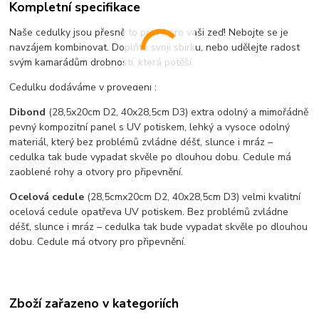
Kompletní specifikace
Naše cedulky jsou přesně to pravé pro vaši zeď! Nebojte se je
navzájem kombinovat. Doplňte svoji sbírku, nebo udělejte radost
svým kamarádům drobností, která potěší.
Cedulku dodáváme v provedení :
Dibond
(28,5x20cm D2, 40x28,5cm D3) extra odolný a mimořádně
pevný kompozitní panel s UV potiskem, lehký a vysoce odolný
materiál, který bez problémů zvládne déšť, slunce i mráz –
cedulka tak bude vypadat skvěle po dlouhou dobu. C
edule má
zaoblené rohy a otvory pro připevnění.
Ocelová cedule
(28,5cmx20cm D2, 40x28,5cm D3) velmi kvalitní
ocelová cedule opatřeva UV potiskem. Bez problémů zvládne
déšť, slunce i mráz – cedulka tak bude vypadat skvěle po dlouhou
dobu. Cedule má otvory pro připevnění.
Zboží zařazeno v kategoriích