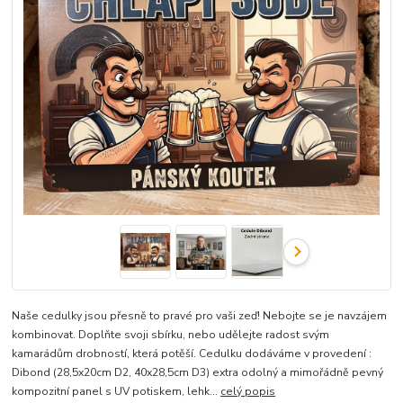
Naše cedulky jsou přesně to pravé pro vaši zeď! Nebojte se je navzájem
kombinovat. Doplňte svoji sbírku, nebo udělejte radost svým
kamarádům drobností, která potěší. Cedulku dodáváme v provedení :
Dibond (28,5x20cm D2, 40x28,5cm D3) extra odolný a mimořádně pevný
kompozitní panel s UV potiskem, lehk...
celý popis