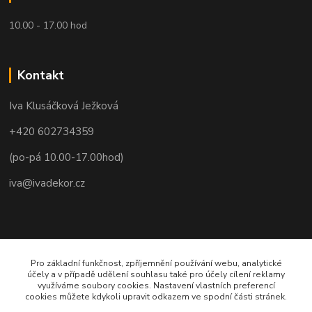
10.00 - 17.00 hod
Kontakt
Iva Klusáčková Ježková
+420 602734359
(po-pá 10.00-17.00hod)
iva@ivadekor.cz
Pro základní funkčnost, zpříjemnění používání webu, analytické
účely a v případě udělení souhlasu také pro účely cílení reklamy
využíváme soubory cookies. Nastavení vlastních preferencí
cookies můžete kdykoli upravit odkazem ve spodní části stránek.