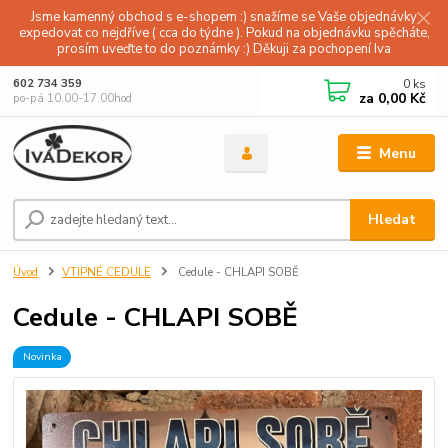
Jsme kamenný obchod s e-shopem :) snažíme se Vaše objednávky
expedovat co nejdříve ( cca do týdne ). Pokud na objednávku spěcháte,
prosím uveďte to do poznámky :) Děkuji za pochopení Iva
0
ks
602 734 359
za
0,00 Kč
po-pá 10.00-17.00hod
Menu
Hledat
Úvod
VTIPNÉ CEDULE
Cedule - CHLAPI SOBĚ
Cedule - CHLAPI SOBĚ
Novinka