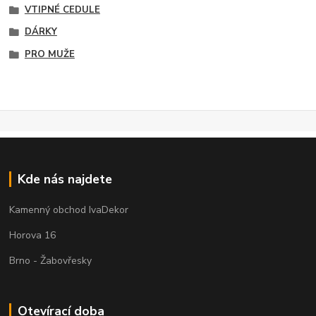
VTIPNÉ CEDULE
DÁRKY
PRO MUŽE
Kde nás najdete
Kamenný obchod IvaDekor
Horova 16
Brno - Žabovřesky
Otevírací doba