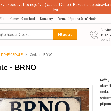
y expedovat co nejdříve ( cca do týdne ). Pokud na objednávku s
Iva
řád
Kamenný obchod
Kontakty
formulář pro vrácení zboží
Nevíte
Hledat
602 
po-pá
VTIPNÉ CEDULE
Cedule - BRNO
le - BRNO
Každý 
okamži
cedulk
srdcem
připom