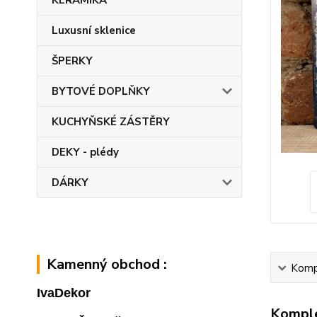
KERAMIKA
Luxusní sklenice
ŠPERKY
BYTOVÉ DOPLŇKY
KUCHYŇSKÉ ZÁSTĚRY
DEKY - plédy
DÁRKY
Kamenný obchod :
Kompl
IvaDekor
Komple