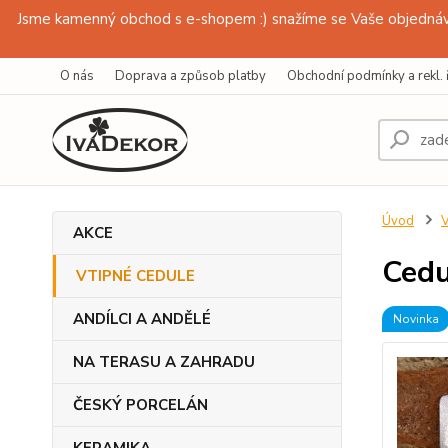
Jsme kamenný obchod s e-shopem :) snažíme se Vaše objednávk
O nás
Doprava a způsob platby
Obchodní podmínky a rekl. 
Úvod
AKCE
Cedu
VTIPNÉ CEDULE
ANDÍLCI A ANDĚLÉ
Novinka
NA TERASU A ZAHRADU
ČESKÝ PORCELÁN