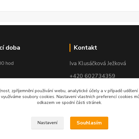
cí doba
Kontakt
Iva Klusáčková Ježková
00 hod
+420 602734359
(po-pá 10.00-17.00hod)
čnost, zpříjemnění používání webu, analytické účely a v případě udělení
y využíváme soubory cookies. Nastavení vlastních preferencí cookies mů
iva@ivadekor.cz
odkazem ve spodní části stránek.
Souhlasím
Nastavení