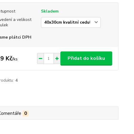
tupnost
Skladem
vedení a velikost
ulek
sme plátci DPH
9 Kč
Přidat do košíku
/
ks
roduktu:
4
Komentáře
0