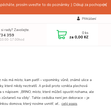
pěcháte, prosím uveďte to do poznámky :) Děkuji za pochopení
Přihlášení
 si rady? Zavolejte.
0
ks
734 359
za
0,00 Kč
 10.00-17.00hod
z nás má místo, kam patří – vzpomínky, vůně, známé ulice a
ky, které nikdy neztratíš. A právě proto vznikla plechová
a s nápisem: „BRNO, místo, které můžeš opustit nohama, ale
 zůstaneš na vždy“. Tahle cedulka není jen dekorace – je
ínkou domova, který nosíme uvnitř, ať...
celý popis