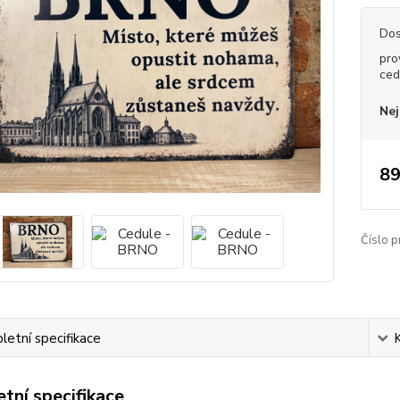
Dos
pro
ced
Nej
89
Číslo p
etní specifikace
tní specifikace