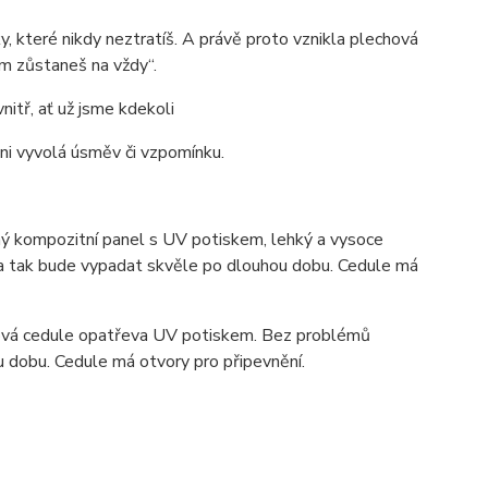
, které nikdy neztratíš. A právě proto vznikla
plechová
m zůstaneš na vždy“.
itř, ať už jsme kdekoli
a ni vyvolá úsměv či vzpomínku.
 kompozitní panel s UV potiskem, lehký a vysoce
ka tak bude vypadat skvěle po dlouhou dobu. C
edule má
ová cedule opatřeva UV potiskem. Bez problémů
u dobu. Cedule má otvory pro připevnění.