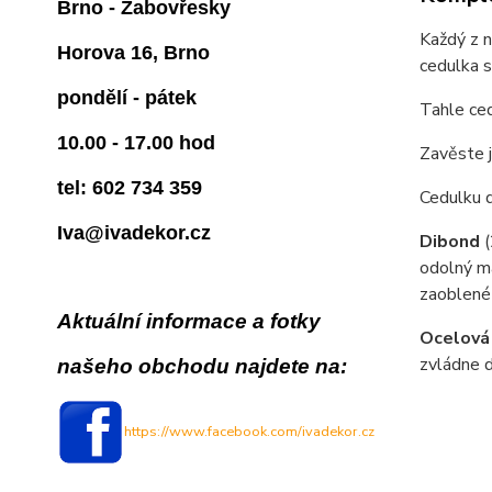
Brno - Žabovřesky
Každý z n
Horova 16, Brno
cedulka 
pondělí - pátek
Tahle ced
10.00 - 17.00 hod
Zavěste j
tel: 602 734 359
Cedulku 
Iva@ivadekor.cz
Dibond
odolný ma
zaoblené
Aktuální informace a fotky
Ocelová
zvládne d
našeho obchodu najdete na:
https://www.facebook.com/ivadekor.cz