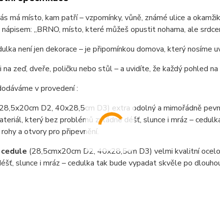
ás má místo, kam patří – vzpomínky, vůně, známé ulice a okamžiky
s nápisem:
„BRNO, místo, které můžeš opustit nohama, ale srdce
ulka není jen dekorace – je připomínkou domova, který nosíme uvn
i na zeď, dveře, poličku nebo stůl – a uvidíte, že každý pohled n
dodáváme v provedení :
(28,5x20cm D2, 40x28,5cm D3) extra odolný a mimořádně pevný
teriál, který bez problémů zvládne déšť, slunce i mráz – cedul
 rohy a otvory pro připevnění.
 cedule
(28,5cmx20cm D2, 40x28,5cm D3) velmi kvalitní ocel
éšť, slunce i mráz – cedulka tak bude vypadat skvěle po dlouho