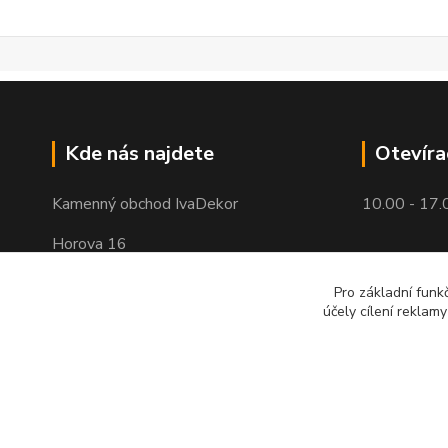
Kde nás najdete
Otevíra
Kamenný obchod IvaDekor
10.00 - 17.
Horova 16
Brno - Žabovřesky
Pro základní funk
účely cílení reklam