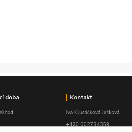
cí doba
Kontakt
Iva Klusáčková Ježková
00 hod
+420 602734359