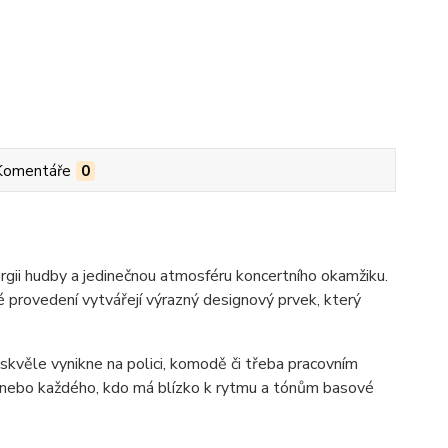
Komentáře
0
ergii hudby a jedinečnou atmosféru koncertního okamžiku.
é provedení vytvářejí výrazný designový prvek, který
skvěle vynikne na polici, komodě či třeba pracovním
y nebo každého, kdo má blízko k rytmu a tónům basové