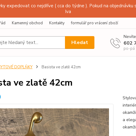
y expedovat co nejdříve ( cca do týdne ). Pokud na objednávku s
Iva
řád
Kamenný obchod
Kontakty
formulář pro vrácení zboží
Nevíte
Hledat
602 
po-pá
BYTOVÉ DOPLŇKY
Basista ve zlatě 42cm
sta ve zlatě 42cm
Stylov
interi
okamži
a eleg
okamži