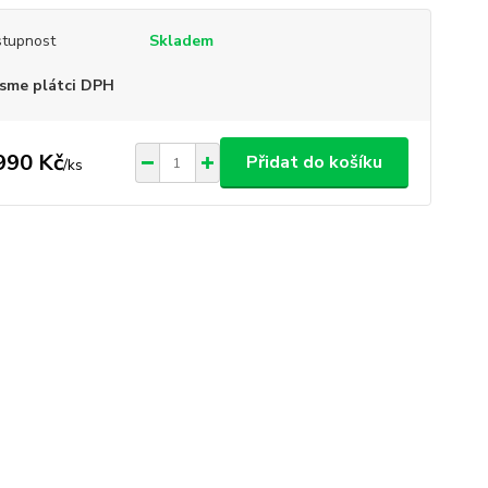
tupnost
Skladem
sme plátci DPH
990 Kč
Přidat do košíku
/
ks