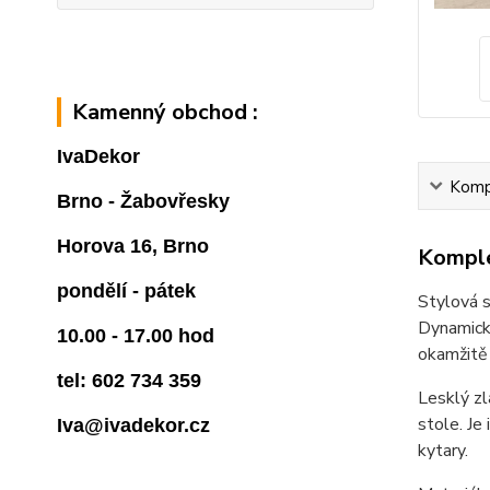
Kamenný obchod :
IvaDekor
Kompl
Brno - Žabovřesky
Horova 16, Brno
Komple
pondělí - pátek
Stylová s
Dynamická
10.00 - 17.00 hod
okamžitě
tel: 602 734 359
Lesklý zl
stole. Je
Iva@ivadekor.cz
kytary.