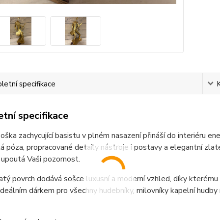
etní specifikace
tní specifikace
oška zachycující basistu v plném nasazení přináší do interiéru en
 póza, propracované detaily nástroje i postavy a elegantní zlat
 upoutá Vaši pozornost.
atý povrch dodává sošce luxusní a moderní vzhled, díky kterému 
 ideálním dárkem pro všechny hudebníky, milovníky kapelní hudb