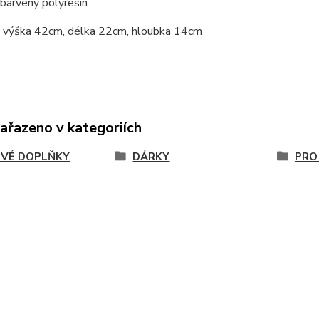
 barvený polyresin.
 výška 42cm, délka 22cm, hloubka 14cm
zařazeno v kategoriích
VÉ DOPLŇKY
DÁRKY
PRO