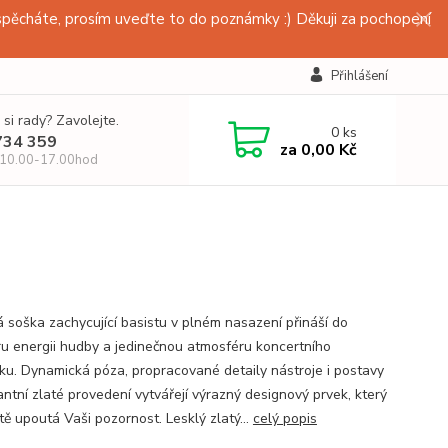
pěcháte, prosím uveďte to do poznámky :) Děkuji za pochopení
Přihlášení
 si rady? Zavolejte.
0
ks
734 359
za
0,00 Kč
 10.00-17.00hod
á soška zachycující basistu v plném nasazení přináší do
éru energii hudby a jedinečnou atmosféru koncertního
ku. Dynamická póza, propracované detaily nástroje i postavy
antní zlaté provedení vytvářejí výrazný designový prvek, který
tě upoutá Vaši pozornost. Lesklý zlatý...
celý popis