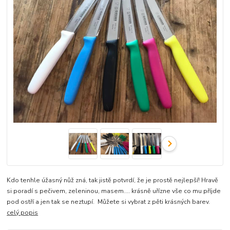
Kdo tenhle úžasný nůž zná, tak jistě potvrdí, že je prostě nejlepší! Hravě
si poradí s pečivem, zeleninou, masem.... krásně uřízne vše co mu příjde
pod ostří a jen tak se neztupí. Můžete si vybrat z pěti krásných barev.
celý popis