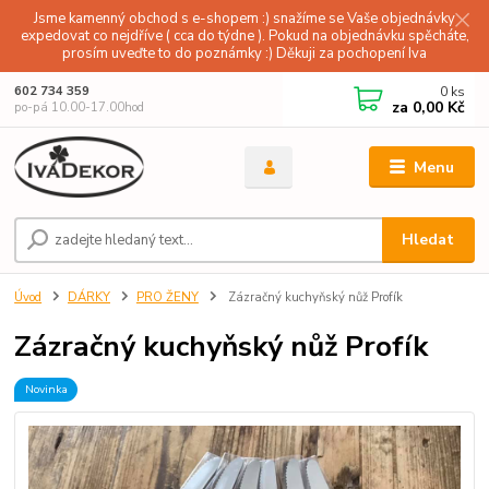
Jsme kamenný obchod s e-shopem :) snažíme se Vaše objednávky
expedovat co nejdříve ( cca do týdne ). Pokud na objednávku spěcháte,
prosím uveďte to do poznámky :) Děkuji za pochopení Iva
0
ks
602 734 359
za
0,00 Kč
po-pá 10.00-17.00hod
Menu
Hledat
Úvod
DÁRKY
PRO ŽENY
Zázračný kuchyňský nůž Profík
Zázračný kuchyňský nůž Profík
Novinka