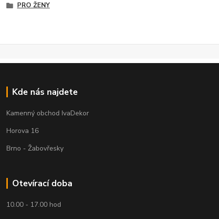
PRO ŽENY
Kde nás najdete
Kamenný obchod IvaDekor
Horova 16
Brno - Žabovřesky
Otevírací doba
10.00 - 17.00 hod