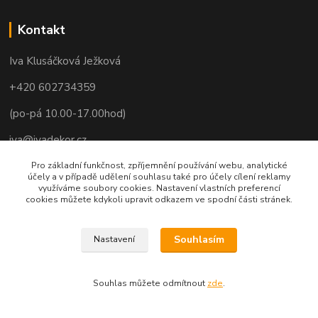
Kontakt
Iva Klusáčková Ježková
+420 602734359
(po-pá 10.00-17.00hod)
iva@ivadekor.cz
Pro základní funkčnost, zpříjemnění používání webu, analytické
účely a v případě udělení souhlasu také pro účely cílení reklamy
využíváme soubory cookies. Nastavení vlastních preferencí
cookies můžete kdykoli upravit odkazem ve spodní části stránek.
Souhlasím
Nastavení
Souhlas můžete odmítnout
zde
.