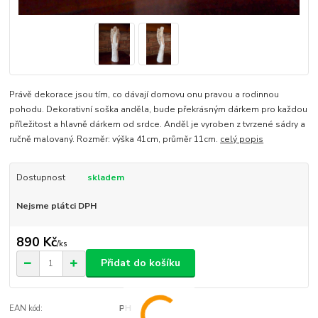
Právě dekorace jsou tím, co dávají domovu onu pravou a rodinnou
pohodu. Dekorativní soška anděla, bude překrásným dárkem pro každou
příležitost a hlavně dárkem od srdce. Anděl je vyroben z tvrzené sádry a
ručně malovaný. Rozměr: výška 41cm, průměr 11cm.
celý popis
Dostupnost
skladem
Nejsme plátci DPH
890 Kč
/
ks
Přidat do košíku
EAN kód:
PH