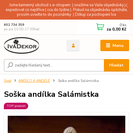
Jsme kamenný obchod s e-shopem :) snažíme se Vaše objednávky
expedovat co nejdříve ( cca do týdne ). Pokud na objednávku spěcháte,
prosím uveďte to do poznámky :) Děkuji za pochopení Iva
0
ks
602 734 359
za
0,00 Kč
po-pá 10.00-17.00hod
Menu
Hledat
Úvod
ANDÍLCI A ANDĚLÉ
Soška andílka Salámistka
Soška andílka Salámistka
TOP produkt