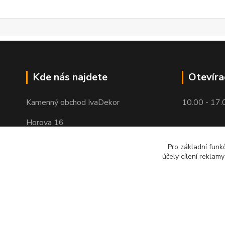
Kde nás najdete
Otevíra
Kamenný obchod IvaDekor
10.00 - 17.
Horova 16
Brno - Žabovřesky
Pro základní funk
účely cílení reklam