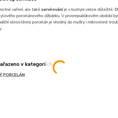
motné vaření, ale také
servírování
je v kuchyni velice důležité.
O
ylového porcelánového džbánku. V prvorepublikovém období byl 
diční silnostěnný porcelán je vhodný do myčky i mikrovlnné troub
...
zařazeno v kategoriích
Ý PORCELÁN