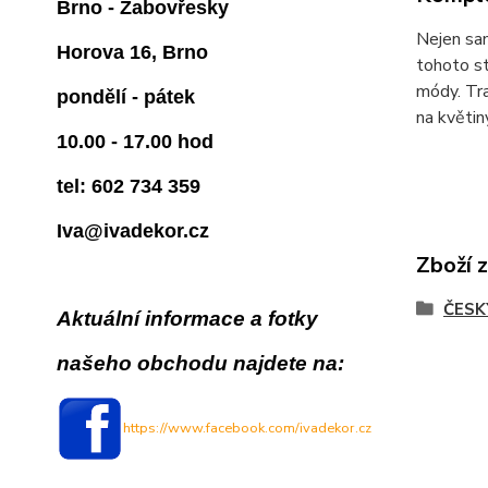
Brno - Žabovřesky
Nejen sa
Horova 16, Brno
tohoto st
módy. Tra
pondělí - pátek
na květiny
10.00 - 17.00 hod
tel: 602 734 359
Iva@ivadekor.cz
Zboží 
ČESK
Aktuální informace a fotky
našeho obchodu najdete na:
https://www.facebook.com/ivadekor.cz