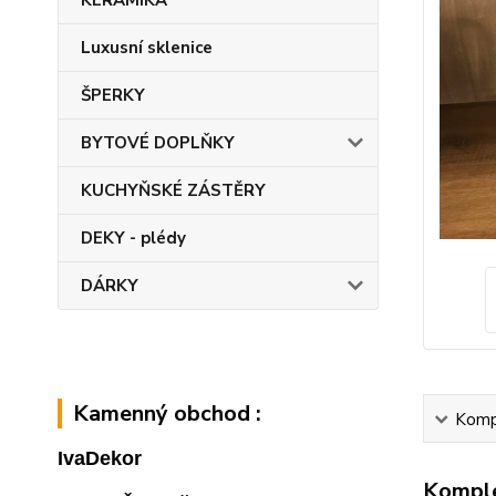
KERAMIKA
Luxusní sklenice
ŠPERKY
BYTOVÉ DOPLŇKY
KUCHYŇSKÉ ZÁSTĚRY
DEKY - plédy
DÁRKY
Kamenný obchod :
Kompl
IvaDekor
Komple