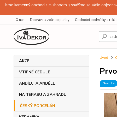
Jsme kamenný obchod s e-shopem :) snažíme se Vaše objednávk
O nás
Doprava a způsob platby
Obchodní podmínky a rekl. 
Úvod
AKCE
Prvo
VTIPNÉ CEDULE
ANDÍLCI A ANDĚLÉ
Novinka
NA TERASU A ZAHRADU
ČESKÝ PORCELÁN