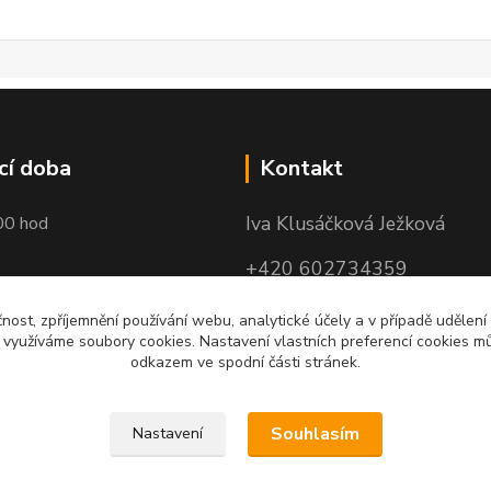
cí doba
Kontakt
Iva Klusáčková Ježková
00 hod
+420 602734359
(po-pá 10.00-17.00hod)
čnost, zpříjemnění používání webu, analytické účely a v případě udělení
y využíváme soubory cookies. Nastavení vlastních preferencí cookies mů
iva@ivadekor.cz
odkazem ve spodní části stránek.
Souhlasím
Nastavení