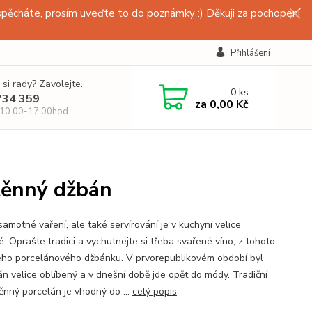
pěcháte, prosím uveďte to do poznámky :) Děkuji za pochopení
Přihlášení
 si rady? Zavolejte.
0
ks
734 359
za
0,00 Kč
 10.00-17.00hod
těnný džbán
amotné vaření, ale také servírování je v kuchyni velice
é. Oprašte tradici a vychutnejte si třeba svařené víno, z tohoto
ého porcelánového džbánku. V prvorepublikovém období byl
án velice oblíbený a v dnešní době jde opět do módy. Tradiční
těnný porcelán je vhodný do ...
celý popis