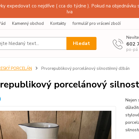
y expedovat co nejdříve ( cca do týdne ). Pokud na objednávku s
Iva
řád
Kamenný obchod
Kontakty
formulář pro vrácení zboží
Nevíte
Hledat
602 
po-pá
ČESKÝ PORCELÁN
Prvorepublikový porcelánový silnostěnný džbán
republikový porcelánový silnos
Nejen s
důležit
stylov
porcel
silnos