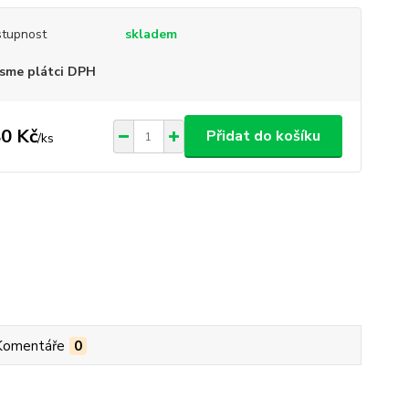
tupnost
skladem
sme plátci DPH
0 Kč
Přidat do košíku
/
ks
Komentáře
0