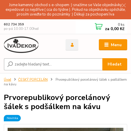
Jsme kamenný obchod s e-shopem :) snažíme se Vaše objednávky
expedovat co nejdříve ( cca do týdne ). Pokud na objednávku spěcháte,
prosím uveďte to do poznámky :) Děkuji za pochopení Iva
0
ks
602 734 359
za
0,00 Kč
po-pá 10.00-17.00hod
Menu
Hledat
Úvod
ČESKÝ PORCELÁN
Prvorepublikový porcelánový šálek s podšálkem
na kávu
Prvorepublikový porcelánový
šálek s podšálkem na kávu
Novinka