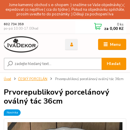
Jsme kamenný obchod s e-shopem :) snažíme se Vaše objednávky
expedovat co nejdříve ( cca do týdne ). Pokud na objednávku spěcháte,
prosím uveďte to do poznámky :) Děkuji za pochopení Iva
0
ks
602 734 359
za
0,00 Kč
po-pá 10.00-17.00hod
Menu
Hledat
Úvod
ČESKÝ PORCELÁN
Prvorepublikový porcelánový oválný tác 36cm
Prvorepublikový porcelánový
oválný tác 36cm
Novinka