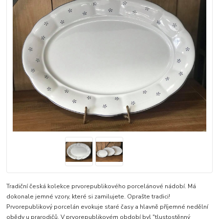
Tradiční česká kolekce prvorepublikového porcelánové nádobí. Má
dokonale jemné vzory, které si zamilujete. Oprašte tradici!
Prvorepublikový porcelán evokuje staré časy a hlavně příjemné nedělní
obědy u prarodičů. V prvorepublikovém období byl "tlustostěnný