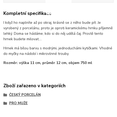
Kompletní specifikace
I když ho naplníte až po okraj, krásně se z něho bude pít. Je
vyrobený z porcelánu, proto je oproti keramickému hrnku příjemně
lehký. Doma se hádáme, kdo si do něj udělá čaj. Prostě tento
hrnek budete milovat....
Hrnek má bílou barvu s modrými, jednoduchámi kytičkami. Vhodné
do myčky na nádobí i mikrovlnné trouby.
Rozměr: výška 11 cm, průměr 12 cm, objem 750 ml
Zboží zařazeno v kategoriích
ČESKÝ PORCELÁN
PRO MUŽE