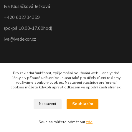
Iva Klusáčková Ježková
+420 602734359
(po-pá 10.00-17.00hod)
iva@ivadekor.cz
Pro základní funkčnost, zpříjemnění používání webu, analytické
účely a v případě udělení souhlasu také pro účely cílení reklamy
využíváme soubory cookies. Nastavení vlastních preferencí
cookies můžete kdykoli upravit odkazem ve spodní části stránek.
Souhlasím
Nastavení
Souhlas můžete odmítnout
zde
.
Vytvořeno na
Eshop-rychle.cz