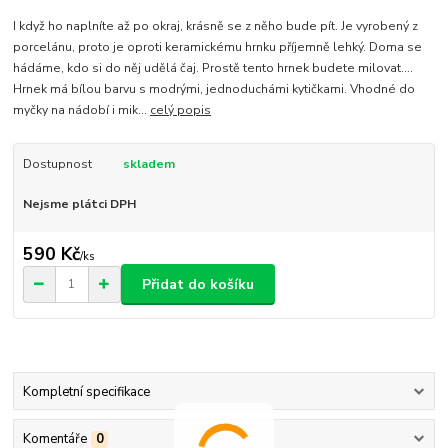
I když ho naplníte až po okraj, krásně se z něho bude pít. Je vyrobený z
porcelánu, proto je oproti keramickému hrnku příjemně lehký. Doma se
hádáme, kdo si do něj udělá čaj. Prostě tento hrnek budete milovat....
Hrnek má bílou barvu s modrými, jednoduchámi kytičkami. Vhodné do
myčky na nádobí i mik...
celý popis
Dostupnost
skladem
Nejsme plátci DPH
590 Kč
/
ks
Přidat do košíku
Kompletní specifikace
Komentáře
0