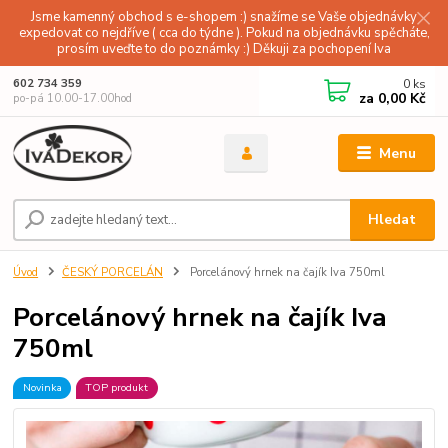
Jsme kamenný obchod s e-shopem :) snažíme se Vaše objednávky
expedovat co nejdříve ( cca do týdne ). Pokud na objednávku spěcháte,
prosím uveďte to do poznámky :) Děkuji za pochopení Iva
0
ks
602 734 359
za
0,00 Kč
po-pá 10.00-17.00hod
Menu
Hledat
Úvod
ČESKÝ PORCELÁN
Porcelánový hrnek na čajík Iva 750ml
Porcelánový hrnek na čajík Iva
750ml
Novinka
TOP produkt