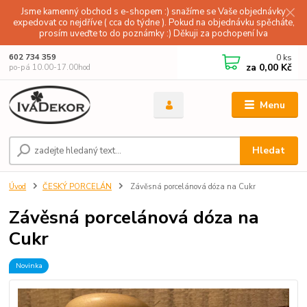
Jsme kamenný obchod s e-shopem :) snažíme se Vaše objednávky
expedovat co nejdříve ( cca do týdne ). Pokud na objednávku spěcháte,
prosím uveďte to do poznámky :) Děkuji za pochopení Iva
0
ks
602 734 359
za
0,00 Kč
po-pá 10.00-17.00hod
Menu
Hledat
Úvod
ČESKÝ PORCELÁN
Závěsná porcelánová dóza na Cukr
Závěsná porcelánová dóza na
Cukr
Novinka