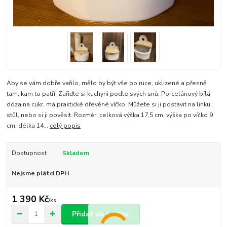
Aby se vám dobře vařilo, mělo by být vše po ruce, uklizené a přesně
tam, kam to patří. Zařiďte si kuchyni podle svých snů. Porcelánový bílá
dóza na cukr, má praktické dřevěné víčko. Můžete si ji postavit na linku,
stůl, nebo si ji pověsit. Rozměr: celková výška 17,5 cm, výška po víčko 9
cm, délka 14...
celý popis
Dostupnost
Skladem
Nejsme plátci DPH
1 390 Kč
/
ks
Přidat do košíku