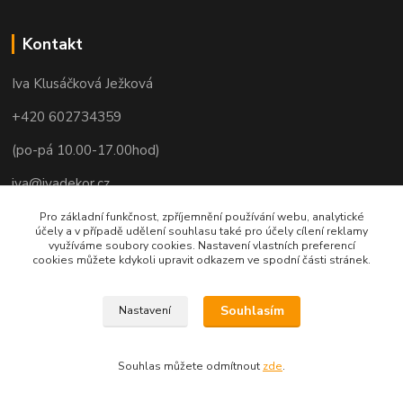
Kontakt
Iva Klusáčková Ježková
+420 602734359
(po-pá 10.00-17.00hod)
iva@ivadekor.cz
Pro základní funkčnost, zpříjemnění používání webu, analytické
účely a v případě udělení souhlasu také pro účely cílení reklamy
využíváme soubory cookies. Nastavení vlastních preferencí
cookies můžete kdykoli upravit odkazem ve spodní části stránek.
Souhlasím
Nastavení
Souhlas můžete odmítnout
zde
.