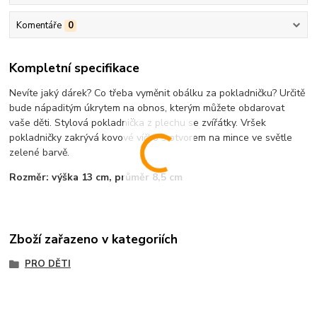
Komentáře
0
Kompletní specifikace
Nevíte jaký dárek? Co třeba vyměnit obálku za pokladničku? Určitě
bude nápaditým úkrytem na obnos, kterým můžete obdarovat
vaše děti. Stylová pokladnička z plechu se zvířátky. Vršek
pokladničky zakrývá kovové víčko s otvorem na mince ve světle
zelené barvě.
Rozměr: výška 13 cm, průměr 8,5 cm
Zboží zařazeno v kategoriích
PRO DĚTI