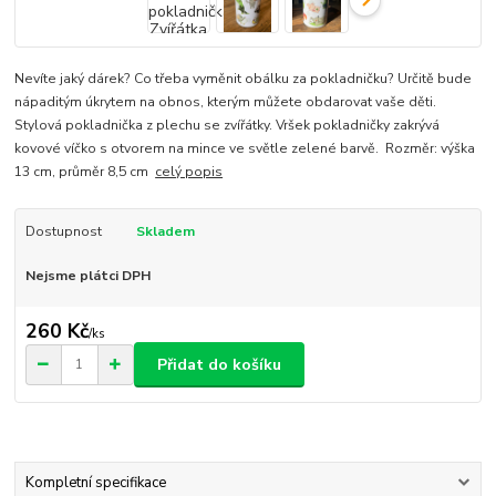
Nevíte jaký dárek? Co třeba vyměnit obálku za pokladničku? Určitě bude
nápaditým úkrytem na obnos, kterým můžete obdarovat vaše děti.
Stylová pokladnička z plechu se zvířátky. Vršek pokladničky zakrývá
kovové víčko s otvorem na mince ve světle zelené barvě. Rozměr: výška
13 cm, průměr 8,5 cm
celý popis
Dostupnost
Skladem
Nejsme plátci DPH
260 Kč
/
ks
Přidat do košíku
Kompletní specifikace