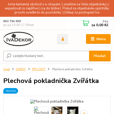
Jsme kamenný obchod s e-shopem :) snažíme se Vaše objednávky
expedovat co nejdříve ( cca do týdne ). Pokud na objednávku spěcháte,
prosím uveďte to do poznámky :) Děkuji za pochopení Iva
0
ks
602 734 359
za
0,00 Kč
po-pá 10.00-17.00hod
Menu
Hledat
Úvod
DÁRKY
PRO DĚTI
Plechová pokladnička Zvířátka
Plechová pokladnička Zvířátka
Novinka