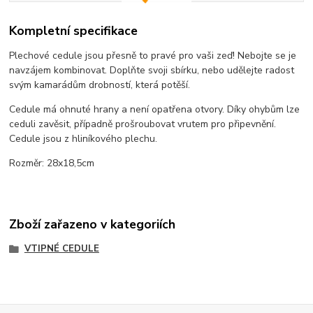
Kompletní specifikace
Plechové cedule jsou přesně to pravé pro vaši zeď! Nebojte se je
navzájem kombinovat. Doplňte svoji sbírku, nebo udělejte radost
svým kamarádům drobností, která potěší.
Cedule má ohnuté hrany a není opatřena otvory. Díky ohybům lze
ceduli zavěsit, případně prošroubovat vrutem pro připevnění.
Cedule jsou z hliníkového plechu.
Rozměr: 28x18,5cm
Zboží zařazeno v kategoriích
VTIPNÉ CEDULE