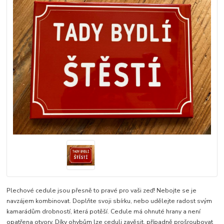
Plechové cedule jsou přesně to pravé pro vaši zeď! Nebojte se je
navzájem kombinovat. Doplňte svoji sbírku, nebo udělejte radost svým
kamarádům drobností, která potěší. Cedule má ohnuté hrany a není
opatřena otvory. Díky ohybům lze ceduli zavěsit, případně prošroubovat