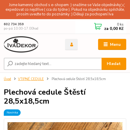
Jsme kamenný obchod s e-shopem :) snažíme se Vaše objednávky
expedovat co nejdříve ( cca do týdne ). Pokud na objednávku spěcháte,
prosím uveďte to do poznámky :) Děkuji za pochopení Iva
0
ks
602 734 359
za
0,00 Kč
po-pá 10.00-17.00hod
Menu
Hledat
Úvod
VTIPNÉ CEDULE
Plechová cedule Štěstí 28,5x18,5cm
Plechová cedule Štěstí
28,5x18,5cm
Novinka