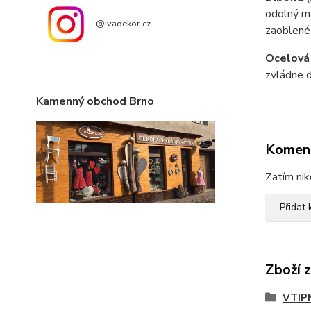
odolný ma
@ivadekor.cz
zaoblené
Ocelová
zvládne d
Kamenný obchod Brno
Komen
Zatím nik
Přidat
Zboží 
VTIP