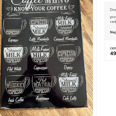
Dos
pro
ced
Nej
ce
49