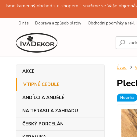
Jsme kamenný obchod s e-shopem :) snažíme se Vaše objednávk
O nás
Doprava a způsob platby
Obchodní podmínky a rekl. 
Úvod
AKCE
Plec
VTIPNÉ CEDULE
ANDÍLCI A ANDĚLÉ
Novinka
NA TERASU A ZAHRADU
ČESKÝ PORCELÁN