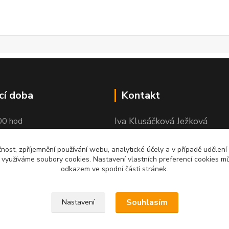
cí doba
Kontakt
Iva Klusáčková Ježková
00 hod
+420 602734359
čnost, zpříjemnění používání webu, analytické účely a v případě udělení
y využíváme soubory cookies. Nastavení vlastních preferencí cookies mů
(po-pá 10.00-17.00hod)
odkazem ve spodní části stránek.
iva@ivadekor.cz
Souhlasím
Nastavení