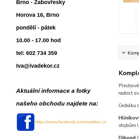
Brno - Žabovřesky
Horova 16, Brno
pondělí - pátek
10.00 - 17.00 hod
Kompl
tel: 602 734 359
Iva@ivadekor.cz
Komple
Plechové 
Aktuální informace a fotky
radost s
našeho obchodu najdete na:
Cedulku 
Hliníkov
https://www.facebook.com/ivadekor.cz
ohybům lz
Dibond