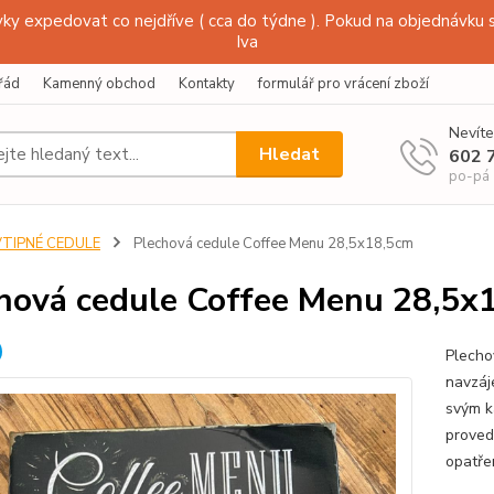
y expedovat co nejdříve ( cca do týdne ). Pokud na objednávku s
Iva
řád
Kamenný obchod
Kontakty
formulář pro vrácení zboží
Nevíte
Hledat
602 
po-pá
VTIPNÉ CEDULE
Plechová cedule Coffee Menu 28,5x18,5cm
hová cedule Coffee Menu 28,5x
Plecho
navzáj
svým k
proved
opatře