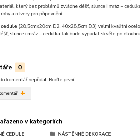
teriál, který bez problémů zvládne déšť, slunce i mráz – cedul
 rohy a otvory pro připevnění.
 cedule
(28,5cmx20cm D2, 40x28,5cm D3) velmi kvalitní ocel
éšť, slunce i mráz – cedulka tak bude vypadat skvěle po dlouho
táře
0
do komentář nepřidal. Buďte první.
 komentář
zařazeno v kategoriích
NÉ CEDULE
NÁSTĚNNÉ DEKORACE