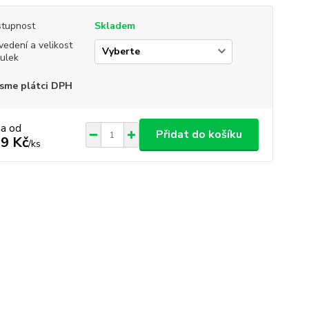
tupnost
Skladem
vedení a velikost
ulek
sme plátci DPH
na od
Přidat do košíku
9 Kč
/
ks