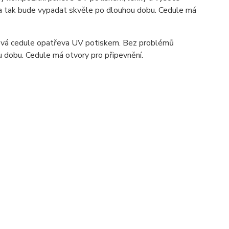
ka tak bude vypadat skvěle po dlouhou dobu. C
edule má
ová cedule opatřeva UV potiskem. Bez problémů
u dobu. Cedule má otvory pro připevnění.