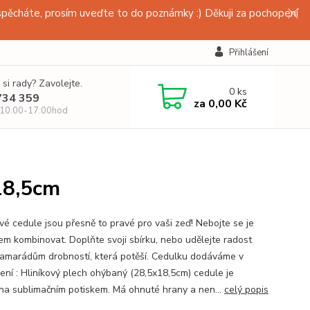
pěcháte, prosím uveďte to do poznámky :) Děkuji za pochopení
Přihlášení
 si rady? Zavolejte.
0
ks
734 359
za
0,00 Kč
 10.00-17.00hod
18,5cm
vé cedule jsou přesně to pravé pro vaši zeď! Nebojte se je
em kombinovat. Doplňte svoji sbírku, nebo udělejte radost
amarádům drobností, která potěší. Cedulku dodáváme v
ení : Hliníkový plech ohýbaný (28,5x18,5cm) cedule je
na sublimačním potiskem. Má ohnuté hrany a nen...
celý popis