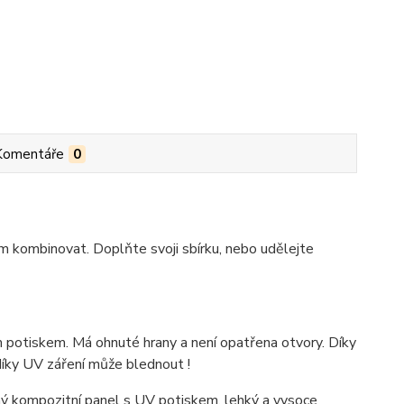
Komentáře
0
m kombinovat. Doplňte svoji sbírku, nebo udělejte
 potiskem. Má ohnuté hrany a není opatřena otvory. Díky
díky UV záření může blednout !
 kompozitní panel s UV potiskem, lehký a vysoce