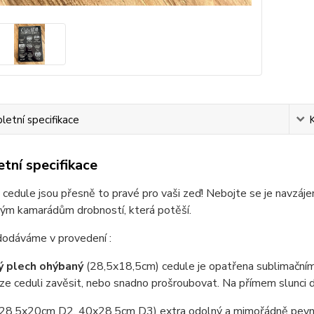
etní specifikace
tní specifikace
cedule jsou přesně to pravé pro vaši zeď! Nebojte se je navzáje
vým kamarádům drobností, která potěší.
dodáváme v provedení :
ý plech ohýbaný
(28,5x18,5cm) cedule je opatřena sublimačním
e ceduli zavěsit, nebo snadno prošroubovat. Na přímem slunci 
(28,5x20cm D2, 40x28,5cm D3) extra odolný a mimořádně pevný