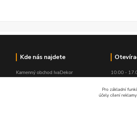
Kde nás najdete
Otevíra
Kamenný obchod IvaDekor
10.00 - 17.
Horova 16
Pro základní funk
účely cílení reklam
Brno - Žabovřesky