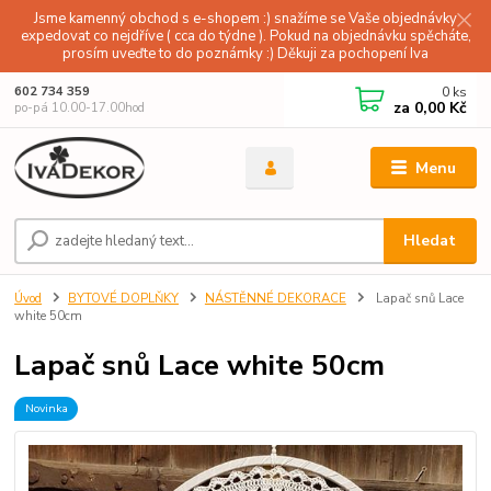
Jsme kamenný obchod s e-shopem :) snažíme se Vaše objednávky
expedovat co nejdříve ( cca do týdne ). Pokud na objednávku spěcháte,
prosím uveďte to do poznámky :) Děkuji za pochopení Iva
0
ks
602 734 359
za
0,00 Kč
po-pá 10.00-17.00hod
Menu
Hledat
Úvod
BYTOVÉ DOPLŇKY
NÁSTĚNNÉ DEKORACE
Lapač snů Lace
white 50cm
Lapač snů Lace white 50cm
Novinka