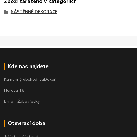
Zboží zařazeno v kategoriích
NÁSTĚNNÉ DEKORACE
Kde nás najdete
Kamenný obchod IvaDekor
Horova 16
Brno - Žabovřesky
Otevírací doba
10.00 - 17.00 hod