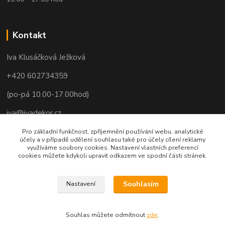
Kontakt
Iva Klusáčková Ježková
+420 602734359
(po-pá 10.00-17.00hod)
iva@ivadekor.cz
Pro základní funkčnost, zpříjemnění používání webu, analytické
účely a v případě udělení souhlasu také pro účely cílení reklamy
využíváme soubory cookies. Nastavení vlastních preferencí
cookies můžete kdykoli upravit odkazem ve spodní části stránek.
Souhlasím
Nastavení
Souhlas můžete odmítnout
zde
.