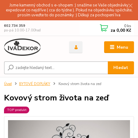
Jsme kamenný obchod s e-shopem :) snažíme se Vaše objednávky
expedovat co nejdříve ( cca do týdne ). Pokud na objednávku spěcháte,
prosím uveďte to do poznámky :) Děkuji za pochopení Iva
0
ks
602 734 359
za
0,00 Kč
po-pá 10.00-17.00hod
Menu
Hledat
Úvod
BYTOVÉ DOPLŇKY
Kovový strom života na zeď
Kovový strom života na zeď
TOP produkt