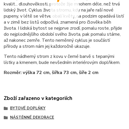
kvalit... dlouhověkosti, protože žije mnohem déle, než trvá
lidský život. Cyklus života stromu, kdy na jaře raší nové
pupeny, v létě se větve obalí květy, na podzim opadává listí
a v zimě bez listů odpočívá, znamená pro člověka běh
života. I lidská bytost se nejprve zrodí, pomalu roste, přijde
do nejplodnějšího období svého života, pak pomalu stárne,
až nakonec zemře. Tento neměnný cyklus je součástí
přírody a strom nám jej každoročně ukazuje.
Tento nádherný strom z kovu v černé barvě s tepanými
lístky a kmenem, bude nevšedním interiérovým doplňkem.
Rozměr: výška 72 cm, šířka 73 cm, šíře 2 cm
Zboží zařazeno v kategoriích
BYTOVÉ DOPLŇKY
NÁSTĚNNÉ DEKORACE