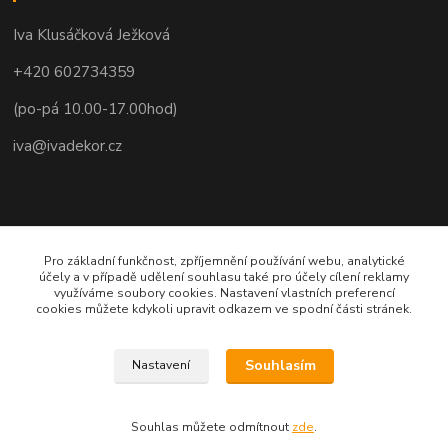
Iva Klusáčková Ježková
+420 602734359
(po-pá 10.00-17.00hod)
iva@ivadekor.cz
Pro základní funkčnost, zpříjemnění používání webu, analytické
účely a v případě udělení souhlasu také pro účely cílení reklamy
využíváme soubory cookies. Nastavení vlastních preferencí
cookies můžete kdykoli upravit odkazem ve spodní části stránek.
Souhlasím
Nastavení
Souhlas můžete odmítnout
zde
.
Vytvořeno na
Eshop-rychle.cz