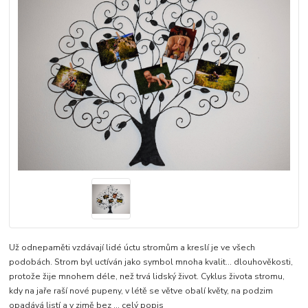
Už odnepaměti vzdávají lidé úctu stromům a kreslí je ve všech
podobách. Strom byl uctíván jako symbol mnoha kvalit... dlouhověkosti,
protože žije mnohem déle, než trvá lidský život. Cyklus života stromu,
kdy na jaře raší nové pupeny, v létě se větve obalí květy, na podzim
opadává listí a v zimě bez ...
celý popis