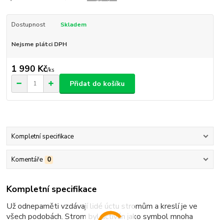
Dostupnost
Skladem
Nejsme plátci DPH
1 990 Kč
/
ks
Přidat do košíku
Kompletní specifikace
Komentáře
0
Kompletní specifikace
Už odnepaměti vzdávají lidé úctu stromům a kreslí je ve
všech podobách. Strom byl uctíván jako symbol mnoha