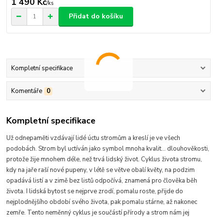
1 490 Kč
/
ks
Přidat do košíku
Kompletní specifikace
Komentáře
0
Kompletní specifikace
Už odnepaměti vzdávají lidé úctu stromům a kreslí je ve všech
podobách. Strom byl uctíván jako symbol mnoha kvalit... dlouhověkosti,
protože žije mnohem déle, než trvá lidský život. Cyklus života stromu,
kdy na jaře raší nové pupeny, v létě se větve obalí květy, na podzim
opadává listí a v zimě bez listů odpočívá, znamená pro člověka běh
života. I lidská bytost se nejprve zrodí, pomalu roste, přijde do
nejplodnějšího období svého života, pak pomalu stárne, až nakonec
zemře. Tento neměnný cyklus je součástí přírody a strom nám jej