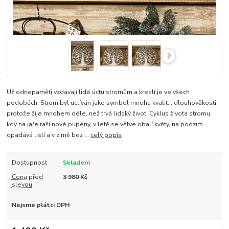
Už odnepaměti vzdávají lidé úctu stromům a kreslí je ve všech
podobách. Strom byl uctíván jako symbol mnoha kvalit... dlouhověkosti,
protože žije mnohem déle, než trvá lidský život. Cyklus života stromu,
kdy na jaře raší nové pupeny, v létě se větve obalí květy, na podzim
opadává listí a v zimě bez ...
celý popis
Dostupnost
Skladem
Cena před
3 980 Kč
slevou
Nejsme plátci DPH