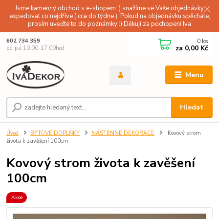
Jsme kamenný obchod s e-shopem :) snažíme se Vaše objednávky
expedovat co nejdříve ( cca do týdne ). Pokud na objednávku spěcháte,
prosím uveďte to do poznámky :) Děkuji za pochopení Iva
0
ks
602 734 359
za
0,00 Kč
po-pá 10.00-17.00hod
Menu
Hledat
Úvod
BYTOVÉ DOPLŇKY
NÁSTĚNNÉ DEKORACE
Kovový strom
života k zavěšení 100cm
Kovový strom života k zavěšení
100cm
Akce