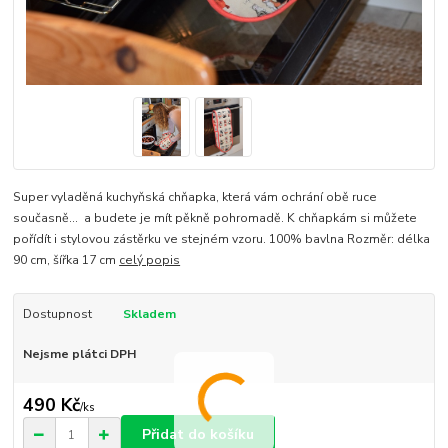
Super vyladěná kuchyňská chňapka, která vám ochrání obě ruce
současně... a budete je mít pěkně pohromadě. K chňapkám si můžete
pořídít i stylovou zástěrku ve stejném vzoru. 100% bavlna Rozměr: délka
90 cm, šířka 17 cm
celý popis
Dostupnost
Skladem
Nejsme plátci DPH
490 Kč
/
ks
Přidat do košíku