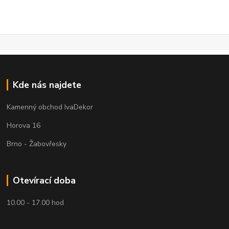
Kde nás najdete
Kamenný obchod IvaDekor
Horova 16
Brno - Žabovřesky
Otevírací doba
10.00 - 17.00 hod