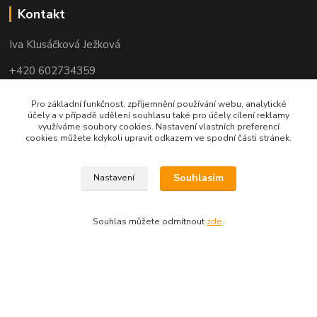
Kontakt
Iva Klusáčková Ježková
+420 602734359
(po-pá 10.00-17.00hod)
Pro základní funkčnost, zpříjemnění používání webu, analytické
účely a v případě udělení souhlasu také pro účely cílení reklamy
iva@ivadekor.cz
využíváme soubory cookies. Nastavení vlastních preferencí
cookies můžete kdykoli upravit odkazem ve spodní části stránek.
Souhlasím
Nastavení
Souhlas můžete odmítnout
zde
.