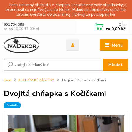
Jsme kamenný obchod s e-shopem :) snažíme se Vaše objednávky
expedovat co nejdříve ( cca do týdne ). Pokud na objednávku spěcháte,
prosím uveďte to do poznámky :) Děkuji za pochopení Iva
0
ks
602 734 359
za
0,00 Kč
po-pá 10.00-17.00hod
Menu
Hledat
Úvod
KUCHYŇSKÉ ZÁSTĚRY
Dvojitá chňapka s Kočičkami
Dvojitá chňapka s Kočičkami
Novinka