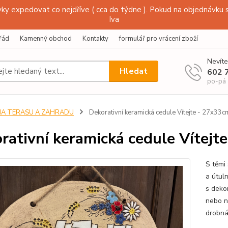
y expedovat co nejdříve ( cca do týdne ). Pokud na objednávku s
Iva
řád
Kamenný obchod
Kontakty
formulář pro vrácení zboží
Nevíte
Hledat
602 
po-pá
NA TERASU A ZAHRADU
Dekorativní keramická cedule Vítejte - 27x33c
rativní keramická cedule Vítejt
S těmi
a útul
s deko
nebo n
drobná 