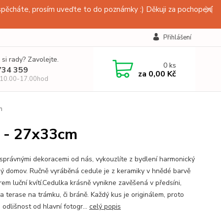
pěcháte, prosím uveďte to do poznámky :) Děkuji za pochopení
Přihlášení
 si rady? Zavolejte.
0
ks
734 359
za
0,00 Kč
 10.00-17.00hod
m
e - 27x33cm
 správnými dekoracemi od nás, vykouzlíte z bydlení harmonický
ný domov. Ručně vyráběná cedule je z keramiky v hnědé barvě
rem luční kvítí.Cedulka krásně vynikne zavěšená v předsíni,
a terase na trámku, či bráně. Každý kus je originálem, proto
odlišnost od hlavní fotogr...
celý popis