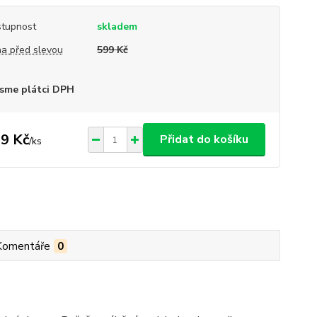
tupnost
skladem
a před slevou
599 Kč
sme plátci DPH
9 Kč
Přidat do košíku
/
ks
Komentáře
0