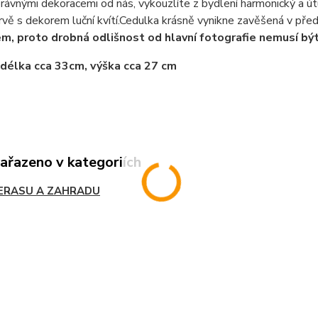
rávnými dekoracemi od nás, vykouzlíte z bydlení harmonický a ú
vě s dekorem luční kvítí.Cedulka krásně vynikne zavěšená v předs
em, proto drobná odlišnost od hlavní fotografie nemusí bý
délka cca 33cm, výška cca 27 cm
zařazeno v kategoriích
ERASU A ZAHRADU