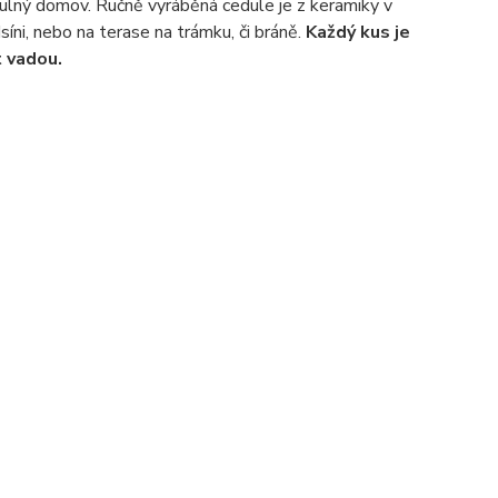
tulný domov. Ručně vyráběná cedule je z keramiky v
íni, nebo na terase na trámku, či bráně.
Každý kus je
t vadou.