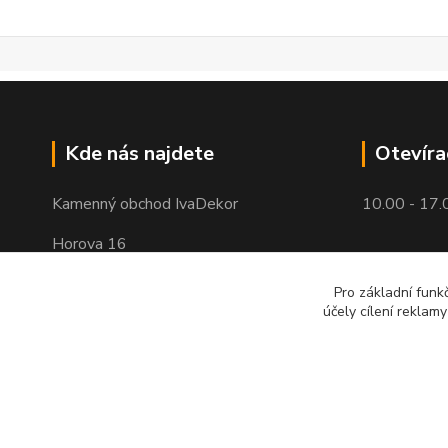
Kde nás najdete
Otevíra
Kamenný obchod IvaDekor
10.00 - 17.
Horova 16
Brno - Žabovřesky
Pro základní funk
účely cílení reklam