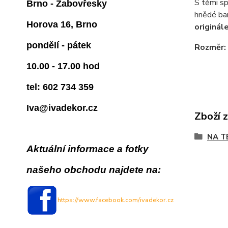
S těmi sp
Brno - Žabovřesky
hnědé bar
Horova 16, Brno
originál
pondělí - pátek
Rozměr: 
10.00 - 17.00 hod
tel: 602 734 359
Iva@ivadekor.cz
Zboží 
NA T
Aktuální informace a fotky
našeho obchodu najdete na:
https://www.facebook.com/ivadekor.cz