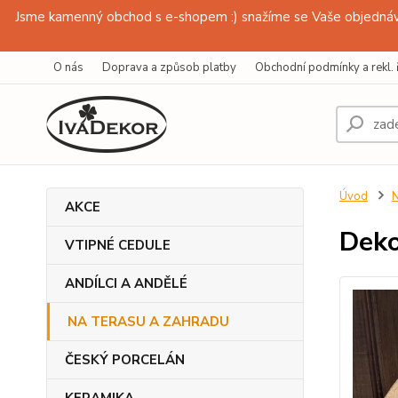
Jsme kamenný obchod s e-shopem :) snažíme se Vaše objednávk
O nás
Doprava a způsob platby
Obchodní podmínky a rekl. 
Úvod
AKCE
Deko
VTIPNÉ CEDULE
ANDÍLCI A ANDĚLÉ
NA TERASU A ZAHRADU
ČESKÝ PORCELÁN