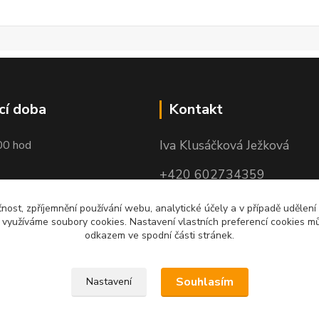
cí doba
Kontakt
Iva Klusáčková Ježková
00 hod
+420 602734359
(po-pá 10.00-17.00hod)
čnost, zpříjemnění používání webu, analytické účely a v případě udělení
y využíváme soubory cookies. Nastavení vlastních preferencí cookies mů
iva@ivadekor.cz
odkazem ve spodní části stránek.
Souhlasím
Nastavení