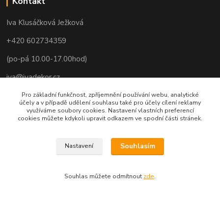
Kontakt
Iva Klusáčková Ježková
+420 602734359
(po-pá 10.00-17.00hod)
iva@ivadekor.cz
Pro základní funkčnost, zpříjemnění používání webu, analytické
účely a v případě udělení souhlasu také pro účely cílení reklamy
využíváme soubory cookies. Nastavení vlastních preferencí
cookies můžete kdykoli upravit odkazem ve spodní části stránek.
Souhlasím
Nastavení
Souhlas můžete odmítnout
zde
.