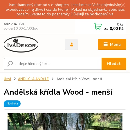
Jsme kamenný obchod s e-shopem :) snažíme se Vaše objednávky
expedovat co nejdříve ( cca do týdne ). Pokud na objednávku spěcháte,
prosím uveďte to do poznámky :) Děkuji za pochopení Iva
0
ks
602 734 359
za
0,00 Kč
po-pá 10.00-17.00hod
Menu
Hledat
Úvod
ANDÍLCI A ANDĚLÉ
Andělská křídla Wood - menší
Andělská křídla Wood - menší
Novinka