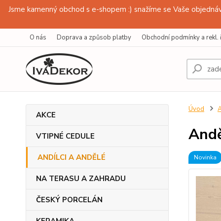
Jsme kamenný obchod s e-shopem :) snažíme se Vaše objednávk
O nás
Doprava a způsob platby
Obchodní podmínky a rekl. 
Úvod
AKCE
Andě
VTIPNÉ CEDULE
ANDÍLCI A ANDĚLÉ
Novinka
NA TERASU A ZAHRADU
ČESKÝ PORCELÁN