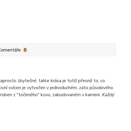
Komentáře
0
prosto zbytečné, tahle krása je totiž přesně to, co
vní svícen je vytvořen v jednoduchém, zato působivého
 vyroben z "točeného" kovu, zabudovaném v kameni.
Každý