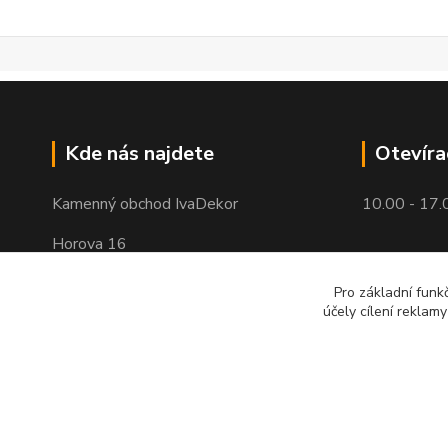
Kde nás najdete
Otevíra
Kamenný obchod IvaDekor
10.00 - 17.
Horova 16
Brno - Žabovřesky
Pro základní funk
účely cílení reklam