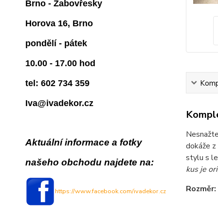
Brno - Žabovřesky
Horova 16, Brno
pondělí - pátek
10.00 - 17.00 hod
Kompl
tel: 602 734 359
Iva@ivadekor.cz
Komple
Nesnažte 
Aktuální informace a fotky
dokáže z
stylu s l
našeho obchodu najdete na:
kus je or
Rozměr: 
https://www.facebook.com/ivadekor.cz