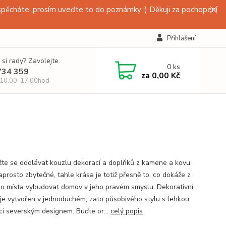
pěcháte, prosím uveďte to do poznámky :) Děkuji za pochopení
Přihlášení
 si rady? Zavolejte.
0
ks
734 359
za
0,00 Kč
 10.00-17.00hod
te se odolávat kouzlu dekorací a doplňků z kamene a kovu.
aprosto zbytečné, tahle krása je totiž přesně to, co dokáže z
o místa vybudovat domov v jeho pravém smyslu. Dekorativní
 je vytvořen v jednoduchém, zato působivého stylu s lehkou
ací severským designem. Buďte or...
celý popis