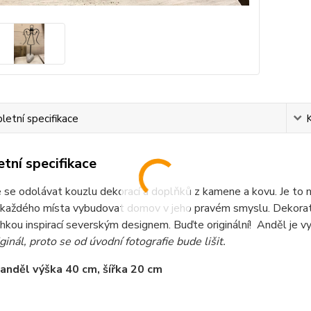
etní specifikace
tní specifikace
se odolávat kouzlu dekorací a doplňků z kamene a kovu. Je to na
 každého místa vybudovat domov v jeho pravém smyslu. Dekorati
ehkou inspirací severským designem. Buďte originální! Anděl je
iginál, proto se od úvodní fotografie bude lišit.
anděl výška 40 cm, šířka 20 cm