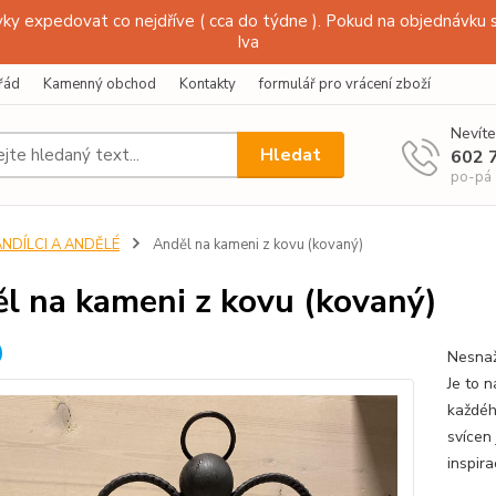
y expedovat co nejdříve ( cca do týdne ). Pokud na objednávku s
Iva
řád
Kamenný obchod
Kontakty
formulář pro vrácení zboží
Nevíte
Hledat
602 
po-pá
ANDÍLCI A ANDĚLÉ
Anděl na kameni z kovu (kovaný)
l na kameni z kovu (kovaný)
Nesnaž
Je to n
každéh
svícen
inspir