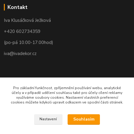
Kontakt
Iva Klusáčková Ježková
+420 602734359
(po-pá 10.00-17.00hod)
iva@ivadekor.cz
Pro základní funkčnost, zpříjemnění používání webu, analytické
účely a v případě udělení souhlasu také pro účely cílení reklamy
využíváme soubory cookies. Nastavení vlastních preferencí
cookies můžete kdykoli upravit odkazem ve spodní části stránek.
Souhlasím
Nastavení