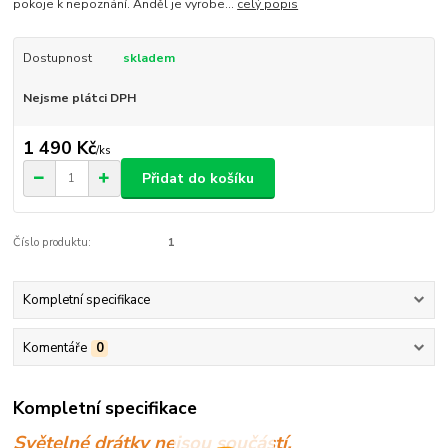
pokoje k nepoznání. Anděl je vyrobe...
celý popis
Dostupnost
skladem
Nejsme plátci DPH
1 490 Kč
/
ks
Přidat do košíku
Číslo produktu:
1
Kompletní specifikace
Komentáře
0
Kompletní specifikace
Světelné drátky nejsou součástí.