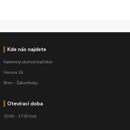
Kde nás najdete
Kamenný obchod IvaDekor
Horova 16
Brno - Žabovřesky
Otevírací doba
10.00 - 17.00 hod