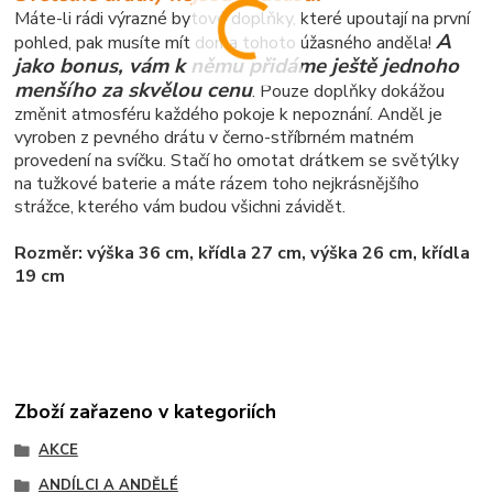
Máte-li rádi výrazné bytové doplňky, které upoutají na první
A
pohled, pak musíte mít doma tohoto úžasného anděla!
jako bonus, vám k němu přidáme ještě jednoho
menšího za skvělou cenu
. Pouze doplňky dokážou
změnit atmosféru každého pokoje k nepoznání. Anděl je
vyroben z pevného drátu v černo-stříbrném matném
provedení na svíčku. Stačí ho omotat drátkem se světýlky
na tužkové baterie a máte rázem toho nejkrásnějšího
strážce, kterého vám budou všichni závidět.
Rozměr: výška 36 cm, křídla 27 cm, výška 26 cm, křídla
19 cm
Zboží zařazeno v kategoriích
AKCE
ANDÍLCI A ANDĚLÉ