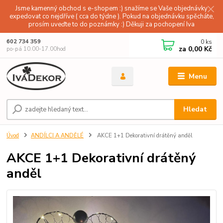
Jsme kamenný obchod s e-shopem :) snažíme se Vaše objednávky
expedovat co nejdříve ( cca do týdne ). Pokud na objednávku spěcháte,
prosím uveďte to do poznámky :) Děkuji za pochopení Iva
0
ks
602 734 359
za
0,00 Kč
po-pá 10.00-17.00hod
Menu
Hledat
Úvod
ANDÍLCI A ANDĚLÉ
AKCE 1+1 Dekorativní drátěný anděl
AKCE 1+1 Dekorativní drátěný
anděl